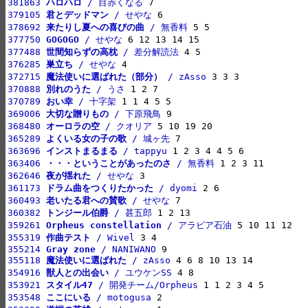
381863 
ハロハロ
 / 目赤くなる
379105 
君とデッドマン
 / せやな
378692 
来たりし夏への喜びの曲
 / 無香料
377750 
GOGOGO
 / せやな
377488 
世間知らずの高枕
 / 差分解読法
376285 
巣立ち
 / せやな
372715 
魔法使いに選ばれた（部分）
 / zAsso
370888 
別れのうた
 / うさ
370789 
おい幸
 / 十字架
369006 
大切な贈りもの
 / 下原飛鳥
368480 
オーロラの空
 / クオリア
365289 
よくいる女の子の歌
 / 城ヶ先
363696 
インストまるまる
 / tappyu
363406 
・・・ということがあったのさ
 / 無香料
362646 
夜が揺れた
 / せやな
361173 
ドラム曲をつくりたかった
 / dyomi
360493 
老いたる君への賛歌
 / せやな
360382 
トンジール伯爵
 / 甚五郎
359261 
Orpheus constellation
 / アラビア石油
355319 
作曲テスト
 / Wivel
355214 
Gray zone
 / NANIWANO
355118 
魔法使いに選ばれた
 / zAsso
354916 
獣人との出会い
 / ユウケンSS
353921 
スタイル47
 / 開発チーム/Orpheus
353548 
ここにいる
 / motogusa