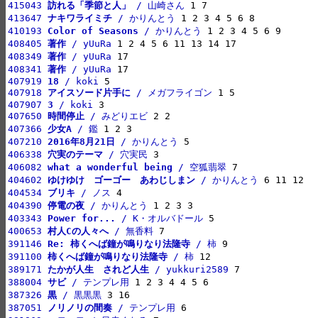
415043 
訪れる「季節と人」
 / 山崎さん
413647 
ナキワライミチ
 / かりんとう
410193 
Color of Seasons
 / かりんとう
408405 
著作
 / yUuRa
408349 
著作
 / yUuRa
408341 
著作
 / yUuRa
407919 
18
 / koki
407918 
アイスソード片手に
 / メガフライゴン
407907 
3
 / koki
407650 
時間停止
 / みどりエビ
407366 
少女A
 / 鑑
407210 
2016年8月21日
 / かりんとう
406338 
穴実のテーマ
 / 穴実民
406082 
what a wonderful being
 / 空狐翡翠
404602 
ゆけゆけ　ゴーゴー　あわじしまン
 / かりんとう
404534 
ブリキ
 / ノス
404390 
停電の夜
 / かりんとう
403343 
Power for...
 / K・オルバドール
400653 
村人Cの人々へ
 / 無香料
391146 
Re: 柿くへば鐘が鳴りなり法隆寺
 / 柿
391100 
柿くへば鐘が鳴りなり法隆寺
 / 柿
389171 
たかが人生　されど人生
 / yukkuri2589
388004 
サビ
 / テンプレ用
387326 
黒
 / 黒黒黒
387051 
ノリノリの間奏
 / テンプレ用