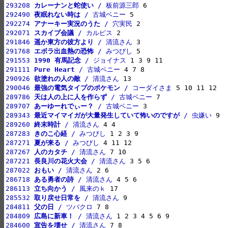
293208 
カレーナンと蛇使い
 / 板前源三郎
292490 
夜眠れない時は
 / 古城ベニー
292274 
アナーキー実況のうた
 / 穴実民
292071 
スカイプ会議
 / カルピス
291846 
遥か東方の彼方より
 / 清流さん
291768 
エボラ出血熱の恐怖
 / みつびし
291553 
1990 有馬記念
 / ジョイナス
291111 
Pure Heart
 / 古城ベニー
290926 
欲塗れの人の敵
 / 清流さん
290046 
最強の電気タイプのポケモン
 / コーダイさま
289786 
天は人の上に人を作らず
 / 古城ベニー
289707 
あーゆーれでぃー？
 / 古城ベニー
289343 
最近マイマイガが大量発生していて怖いのですが
 / 虫嫌い
289260 
終末時計
 / 清流さん
287283 
きのこ心経
 / みつびし
287271 
夏が来る
 / みつびし
287267 
人のカタチ
 / 清流さん
287221 
長良川の花火大会
 / 清流さん
287022 
おもい
 / 清流さん
286718 
ある勇者の詩
 / 清流さん
286113 
立ち向かう
 / 風来のｋ
285532 
取り戻せ日常を
 / 清流さん
284811 
父の日
 / ツバクロ
284809 
広島に新車！
 / 清流さん
284600 
宣告を壊せ
 / 清流さん