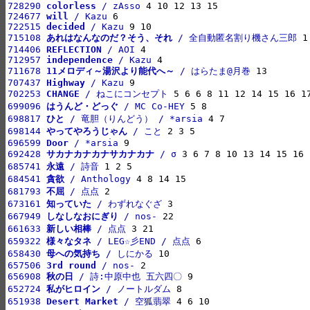
728290 
colorless
 / zAsso
724677 
will
 / Kazu
722515 
decided
 / Kazu
715108 
あれはなんなのだ？そう、それ
 / 全自動匿名割り機さん三郎
714406 
REFLECTION
 / AOI
712957 
independence
 / Kazu
711678 
11メロディ～湯沢より能代へ～
 / はらたま@月巻
707437 
Highway
 / Kazu
702253 
CHANGE
 / ねこにコンセプト
699096 
はうんど・どっぐ
 / MC Co-HEY
698817 
ひと
 / 竜胆（りんどう） / *arsia
698144 
やってやろうじゃん
 / こと
696599 
Door
 / *arsia
692428 
サカナカナカナサカナカナ
 / σ
685741 
永遠
 / 詩音
684541 
貪欲
 / Anthology
681793 
不屈
 / 点点
673161 
知っていた
 / わずれなぐざ
667949 
しなしなおにぎり
 / nos-
661633 
新しい相棒
 / 点点
659322 
様々なタネ
 / LEG☆彡END / 点点
658430 
母への気持ち
 / しにかる
657506 
3rd round
 / nos-
656908 
秋の日
 / 詩:中原中也 五六四〇
652724 
私がヒロイン
 / ノートルダム
651938 
Desert Market
 / 空狐翡翠