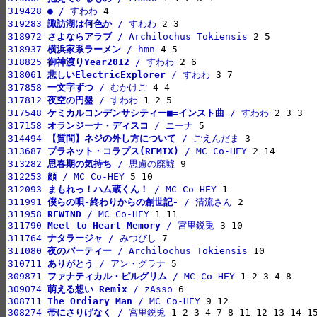
319428 
●
 / すわわ
319283 
諏訪湖は何色か
 / すわわ
318972 
さよならアラブ
 / Archilochus Tokiensis
318937 
横浜家系ラーメン
 / hmn
318825 
御神渡りYear2012
 / すわわ
318061 
悲しいElectricExplorer
 / すわわ
317858 
一文字ずつ
 / むかけご
317812 
夜空の円盤
 / すわわ
317548 
ケミカルコンデンサシティー■=インスト曲
 / すわわ
317158 
オランジーナ・ディスコ
 / ニーナ
314494 
【質問】ネジの外し方について
 / ごえんだま
313687 
プラネット・コラプス(REMIX)
 / MC Co-HEY
313282 
思春期の気持ち
 / 思慮の廃墟
312253 
顔
 / MC Co-HEY
312093 
まもれっ！ハム蔵くん！
 / MC Co-HEY
311991 
僕らの唄-終わりからの創世記-
 / 清流さん
311958 
REWIND
 / MC Co-HEY
311790 
Meet to Heart Memory
 / 宮里鋭兎
311764 
ナタラージャ
 / みつびし
311080 
夜のパーティー
 / Archilochus Tokiensis
310711 
ありがとう
 / アン・グラナ
309871 
ファナティカル・ピルグリム
 / MC Co-HEY
309074 
萌える想い Remix
 / zAsso
308711 
The Ordiary Man
 / MC Co-HEY
308274 
帯にさりげなく
 / 宮里鋭兎