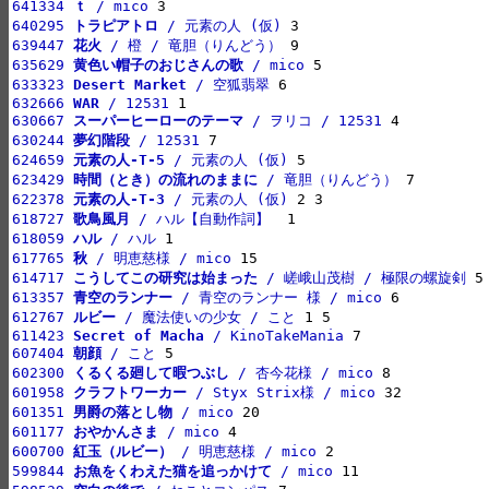
641334 
ｔ
 / mico
640295 
トラピアトロ
 / 元素の人 (仮)
639447 
花火
 / 橙 / 竜胆（りんどう）
635629 
黄色い帽子のおじさんの歌
 / mico
633323 
Desert Market
 / 空狐翡翠
632666 
WAR
 / 12531
630667 
スーパーヒーローのテーマ
 / ヲリコ / 12531
630244 
夢幻階段
 / 12531
624659 
元素の人-T-5
 / 元素の人 (仮)
623429 
時間（とき）の流れのままに
 / 竜胆（りんどう）
622378 
元素の人-T-3
 / 元素の人 (仮)
618727 
歌鳥風月
 / ハル【自動作詞】 
618059 
ハル
 / ハル
617765 
秋
 / 明恵慈様 / mico
614717 
こうしてこの研究は始まった
 / 嵯峨山茂樹 / 極限の螺旋剣
613357 
青空のランナー
 / 青空のランナー 様 / mico
612767 
ルビー
 / 魔法使いの少女 / こと
611423 
Secret of Macha
 / KinoTakeMania
607404 
朝顔
 / こと
602300 
くるくる廻して暇つぶし
 / 杏今花様 / mico
601958 
クラフトワーカー
 / Styx Strix様 / mico
601351 
男爵の落とし物
 / mico
601177 
おやかんさま
 / mico
600700 
紅玉（ルビー）
 / 明恵慈様 / mico
599844 
お魚をくわえた猫を追っかけて
 / mico