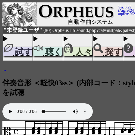
Ver. 3.25
(Aug 2024-
orpheus20
"未登録ユーザ"
(#0) Orpheus-lib-sound.php?cat=instpat&pat=s
試す
聴く
人々
探す
...
伴奏音形 ＜軽快03ss＞ (内部コード：style_s
を試聴