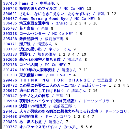
307450 
hana 2
 / 中馬正弘
306743 
筋書き破りのマイルズ
 / MC Co-HEY
306621 
さむい　なにもきこえない　おなかすいた
 / 泉凛
306487 
Good Morning Good Bye
 / MC Co-HEY
306435 
埼玉東西交通事情
 / zAsso
305707 
花と言葉
 / 泉凛
305518 
コールセンター
 / MC Co-HEY
305488 
飯飯秘訣伝
 / 板前源三郎
304171 
瀬戸線
 / 清流さん
303787 
沢山の思い出
 / ネッシーくん
303133 
雲隠れ
 / 無名の誰か
302666 
暴かれた秘密と堕ちる僕
 / 清流さん
302158 
コピペ人間
 / MC Co-HEY
301474 
2017年の大阪環状線
 / 清流さん
301233 
東京優駿2000
 / MC Co-HEY
299476 
ＴＨＩＮＫＩＮＧ　ＦＯＲ　ＣＨＡＮＧＥ
 / 宮里鋭兎
298782 
この星に必要な二人のカーニバル
 / mikiサーシャ
298617 
適当に過ごして行ける日々
 / 清流さん
298147 
ケモノと人の日常
 / 王里
295560 
夜明けのハイウェイ(最終完成版)
 / ドーソンゴリラ
294818 
決闘！vs増長天
 / 板前源三郎
294451 
人々が興味のある娯楽に想像力を与える行楽地
 / ドーソンゴリ
294408 
絶望的情景
 / ドーソンゴリラ
293893 
あゝ夏のお盆
 / 清流さん
293757 
オルフェウスモバイル
 / みつびし