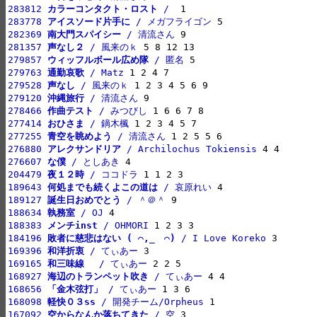
283812 
カラーコンタクト・ロスト
 / 
283778 
アイスソード片手に
 / メガフライゴン
282369 
南大門スパイシー
 / 清流さん
281357 
声なし２
 / 風来のｋ
279857 
ウィッフルボール広め隊
 / 匿名
279763 
通勤哀歌
 / Matz
279528 
声なし
 / 風来のｋ
279120 
沖縄旅行
 / 清流さん
278466 
作曲テスト
 / みつびし
277414 
おひさま
 / 鏑木楓
277255 
青空を眺めよう
 / 清流さん
276880 
アレクサンドリア
 / Archilochus Tokiensis
276607 
な僕
 / としあき
204479 
夜１２時
 / ココドラ
189643 
何処までも続くよこの道は
 / 哀原れい
189127 
誕生日おめでとう
 / ＾＠＾
188634 
執務室
 / OJ
188383 
メンチinst
 / OHMORI
184196 
敗者に慈悲はない ( ⌒,_ゝ⌒)
 / I Love Koreko
169396 
和洋折衷
 / てぃあー
169165 
和三味線　
 / てぃあー
168927 
海辺のトランペット吹き
 / てぃあー
168656 
「金木弦打」
 / てぃあー
168098 
軽快０３ss
 / 開発チーム/Orpheus
167092 
空からなんか落ちてきた
 / 空