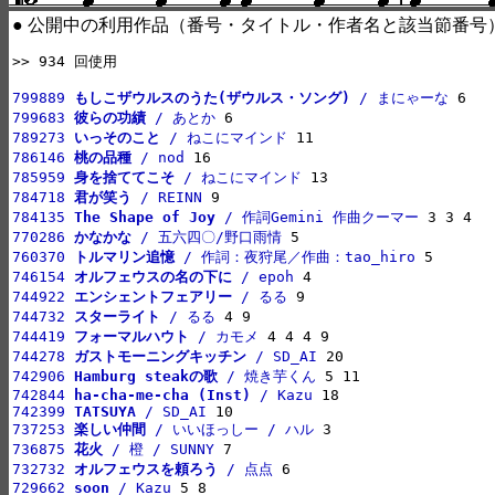
● 公開中の利用作品（番号・タイトル・作者名と該当節番号
>> 934 回使用

799889 
もしこザウルスのうた(ザウルス・ソング)
 / まにゃーな
799683 
彼らの功績
 / あとか
789273 
いっそのこと
 / ねこにマインド
786146 
桃の品種
 / nod
785959 
身を捨ててこそ
 / ねこにマインド
784718 
君が笑う
 / REINN
784135 
The Shape of Joy
 / 作詞Gemini 作曲クーマー
770286 
かなかな
 / 五六四〇/野口雨情
760370 
トルマリン追憶
 / 作詞：夜狩尾／作曲：tao_hiro
746154 
オルフェウスの名の下に
 / epoh
744922 
エンシェントフェアリー
 / るる
744732 
スターライト
 / るる
744419 
フォーマルハウト
 / カモメ
744278 
ガストモーニングキッチン
 / SD_AI
742906 
Hamburg steakの歌
 / 焼き芋くん
742844 
ha-cha-me-cha (Inst)
 / Kazu
742399 
TATSUYA
 / SD_AI
737253 
楽しい仲間
 / いいほっしー / ハル
736875 
花火
 / 橙 / SUNNY
732732 
オルフェウスを頼ろう
 / 点点
729662 
soon
 / Kazu