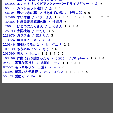
165355 
エレクトリックピアノとオーバードライブギター
 / あ
165114 
ガンショット連打
 / あ
156704 
思いつきの花、とりあえずの鬼
 / 上野太郎
137586 
甘い体験
 / イクラさん
132365 
沖縄民謡風感謝の歌
 / 沖縄君
126011 
ひとつにたくさん
 / かめさん
125193 
太閤検地
 / わたし
123670 
ガラス玉
 / ぽわりん
113724 
ｍｕｓｃｌｅ
 / YUBI
110346 
NPBいえるかな
 / ミヤグニ？
107139 
もうネルソン
 / もう
103590 
美人
 / おおお
103169 
作曲に行き詰まったら
 / 開発チーム/Orpheus
94471 
素直な気持ち
 / 嵯峨山ファン
82552 
もうネルソン（二重）
 / もう
76395 
最高の大学教授
 / オルフォウス
55173 
愛紡ぐ
 / Rei
 9