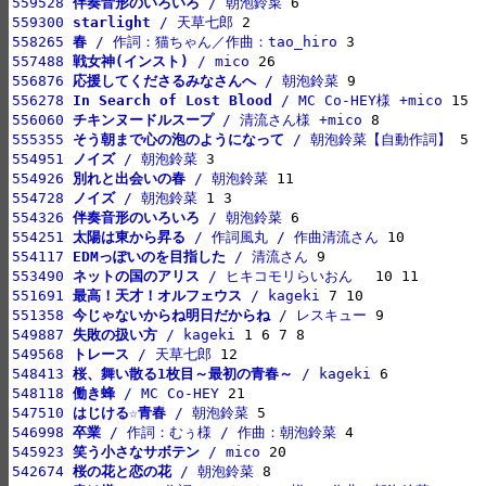
559528 
伴奏音形のいろいろ
 / 朝泡鈴菜
559300 
starlight
 / 天草七郎
558265 
春
 / 作詞：猫ちゃん／作曲：tao_hiro
557488 
戦女神(インスト)
 / mico
556876 
応援してくださるみなさんへ
 / 朝泡鈴菜
556278 
In Search of Lost Blood
 / MC Co-HEY様 +mico
556060 
チキンヌードルスープ
 / 清流さん様 +mico
555355 
そう朝まで心の泡のようになって
 / 朝泡鈴菜【自動作詞】
554951 
ノイズ
 / 朝泡鈴菜
554926 
別れと出会いの春
 / 朝泡鈴菜
554728 
ノイズ
 / 朝泡鈴菜
554326 
伴奏音形のいろいろ
 / 朝泡鈴菜
554251 
太陽は東から昇る
 / 作詞風丸 / 作曲清流さん
554117 
EDMっぽいのを目指した
 / 清流さん
553490 
ネットの国のアリス
 / ヒキコモリらいおん　
551691 
最高！天才！オルフェウス
 / kageki
551358 
今じゃないからね明日だからね
 / レスキュー
549887 
失敗の扱い方
 / kageki
549568 
トレース
 / 天草七郎
548413 
桜、舞い散る1枚目～最初の青春～
 / kageki
548118 
働き蜂
 / MC Co-HEY
547510 
はじける☆青春
 / 朝泡鈴菜
546998 
卒業
 / 作詞：むぅ様 / 作曲：朝泡鈴菜
545923 
笑う小さなサボテン
 / mico
542674 
桜の花と恋の花
 / 朝泡鈴菜