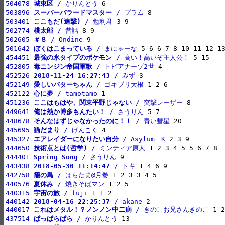
504078 
城東区
 / かりんとう
503896 
スーパーバラードマスター
 / プラム
503401 
ここもだ(追撃)
 / 勉利君
502774 
桃太郎
 / 昔話
502605 
＃８
 / Ondine
501642 
ぼくはこまっている
 / まにゃーな
454451 
最強の氷タイプのポケモン
 / 高い！高いぞ主人公！
452805 
毒ニンジン帝国軍歌
 / トピアナーゾ2世
452526 
2018-11-24 16:27:43
 / みず
452149 
愛しいバターちゃん
 / ゴキブリ大根
452122 
心に夢
 / tamotamo
451236 
ここはもはや、関東平野じゃない
 / 突撃レーザー
449641 
俺は熱か博多もんたい！
 / さうりん
448678 
そんなはずじゃなかったのに！！
 / 青い彗星
445695 
猫だまり
 / げんこく
445327 
エアレイダーになりたい自分
 / Asylum　K
444650 
技術点とは(哲学)
 / ミンティア原人
444401 
Spring Song
 / さうりん
443438 
2018-05-30 11:14:47
 / トキ
442758 
籠の鳥
 / はらたま@月巻
440576 
夏休み
 / 焼きそばマン
440315 
宇宙の旅
 / fuji
440142 
2018-04-16 22:25:37
 / akane
440017 
これはメタル！？ノンノン中二病
 / きのこお兄さんきのこ
437514 
ぱっぱらぱら
 / かりんとう