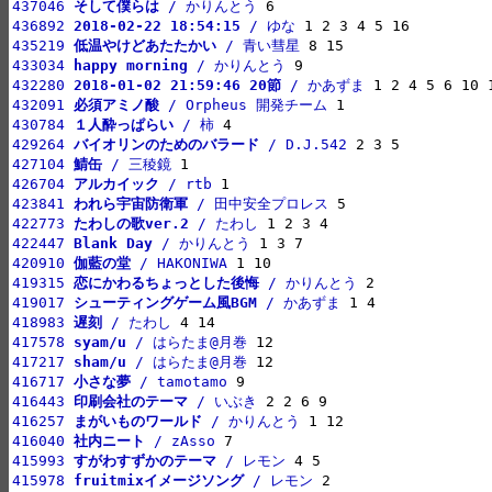
437046 
そして僕らは
 / かりんとう
436892 
2018-02-22 18:54:15
 / ゆな
435219 
低温やけどあたたかい
 / 青い彗星
433034 
happy morning
 / かりんとう
432280 
2018-01-02 21:59:46 20節
 / かあずま
432091 
必須アミノ酸
 / Orpheus 開発チーム
430784 
１人酔っぱらい
 / 柿
429264 
バイオリンのためのバラード
 / D.J.542
427104 
鯖缶
 / 三稜鏡
426704 
アルカイック
 / rtb
423841 
われら宇宙防衛軍
 / 田中安全プロレス
422773 
たわしの歌ver.2
 / たわし
422447 
Blank Day
 / かりんとう
420910 
伽藍の堂
 / HAKONIWA
419315 
恋にかわるちょっとした後悔
 / かりんとう
419017 
シューティングゲーム風BGM
 / かあずま
418983 
遅刻
 / たわし
417578 
syam/u
 / はらたま@月巻
417217 
sham/u
 / はらたま@月巻
416717 
小さな夢
 / tamotamo
416443 
印刷会社のテーマ
 / いぶき
416257 
まがいものワールド
 / かりんとう
416040 
社内ニート
 / zAsso
415993 
すがわすずかのテーマ
 / レモン
415978 
fruitmixイメージソング
 / レモン