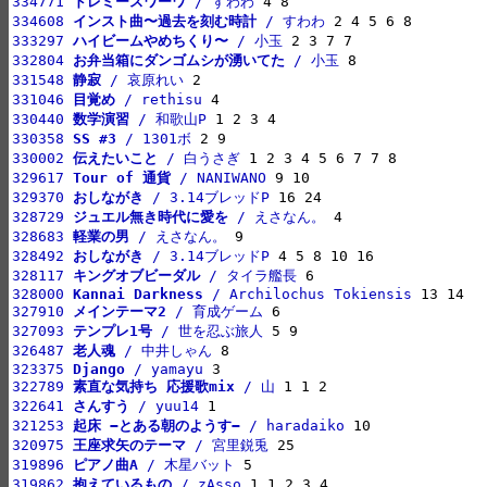
334771 
ドレミースワーワ
 / すわわ
334608 
インスト曲〜過去を刻む時計
 / すわわ
333297 
ハイビームやめちくり〜
 / 小玉
332804 
お弁当箱にダンゴムシが湧いてた
 / 小玉
331548 
静寂
 / 哀原れい
331046 
目覚め
 / rethisu
330440 
数学演習
 / 和歌山P
330358 
SS #3
 / 1301ボ
330002 
伝えたいこと
 / 白うさぎ
329617 
Tour of 通貨
 / NANIWANO
329370 
おしながき
 / 3.14ブレッドP
328729 
ジュエル無き時代に愛を
 / えさなん。
328683 
軽業の男
 / えさなん。
328492 
おしながき
 / 3.14ブレッドP
328117 
キングオブビーダル
 / タイラ艦長
328000 
Kannai Darkness
 / Archilochus Tokiensis
327910 
メインテーマ2
 / 育成ゲーム
327093 
テンプレ1号
 / 世を忍ぶ旅人
326487 
老人魂
 / 中井しゃん
323375 
Django
 / yamayu
322789 
素直な気持ち 応援歌mix
 / 山
322641 
さんすう
 / yuu14
321253 
起床 −とある朝のようす−
 / haradaiko
320975 
王座求矢のテーマ
 / 宮里鋭兎
319896 
ピアノ曲A
 / 木星バット
319862 
抱えているもの
 / zAsso