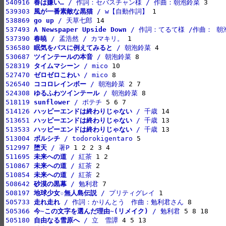
540916 
春は嫌い…
 / 作詞：セバスチャン様 / 作曲：朝泡鈴菜
539303 
風が一番素敵な黒猫
 / w【自動作詞】
538869 
go up
 / 天草七郎
537493 
A Newspaper Upside Down
 / 作詞：てるて様 /作曲： 朝
537390 
春暁
 / 孟浩然 / カマキリ。
536580 
眠気をバスに例えてみると
 / 朝泡鈴菜
530687 
ツインテールの本音
 / 朝泡鈴菜
528319 
タイムマシーン
 / mico
527470 
ゼロゼロこわい
 / mico
526540 
ココロレインボー
 / 朝泡鈴菜
524308 
ゆるふわツインテール
 / 朝泡鈴菜
518119 
sunflower
 / ポテチ
514126 
ハッピーエンドは終わりじゃない
 / 千歳
513651 
ハッピーエンドは終わりじゃない
 / 千歳
513533 
ハッピーエンドは終わりじゃない
 / 千歳
513004 
ボルシチ
 / todorokigentaro
512997 
堕天
 / 著P
511695 
未来への道
 / 紅茶
510867 
未来への道
 / 紅茶
510854 
未来への道
 / 紅茶
508642 
砂漠の黒幕
 / 勉利君
508197 
地球少女☆無人島伝説
 / プリティグレイ
505733 
走れ走れ
 / 作詞：かりんとう　作曲：勉利君さん
505366 
今~この文字を選んだ理由~(リメイク)
 / 勉利君
505180 
自由なる雪原へ
 / 立　雪譚