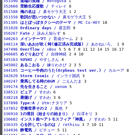
353390 
道端の英雄
 / motogusa
352660 
受験生応援歌
 / ティレイ
351588 
俺の名は
 / 鼻モゲラ大王
351550 
歌詞が思いつかない
 / 鼻モゲラ大王
351305 
はとぽっぽタクシーのテーマ
 / MC Co-HEY
351026 
Ordinary days
 / 甚五郎
350267 
Fate
 / 詠み人知らず
348263 
メインテーマT
 / 育成ゲーム
348114 
深いあおが吹く時(修正済み完成版)
 / あかねいろ。
347496 
Overflow
 / sBox
346685 
めぐりあひて
 / 自律神経
345163 
SUSHI
 / やすしさん
345002 
あるこおる
 / 練りわさび
344105 
コーヒー牛肉のうた(Orpheus test ver.)
 / カルーア
342620 
Storm Cosmic
 / インライ国武
340247 
乗馬してる時のBGM
 / ごえんだま
339174 
先を生きること
 / venom
338513 
ピュア
 / すわわ
338218 
唐揚げ
 / すわわ
337898 
Type:A
 / Utm:ナタリア
337852 
空奏世界その２
 / 風色
336910 
Iの境目（始まりの始まり）
 / 白澪キリ
336682 
インスト曲〜アトモスフィア「神風」
 / すわわ
336335 
心を許しているのは
 / rethisu
334936 
静電気
 / ピチュー