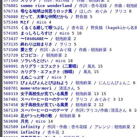
577163 
スリット
 / 作詞：mico様 / 作曲：朝泡鈴菜
576881 
summe rice wonderland
 / 作詞：杏今花様 / 作曲：朝泡
576716 
母なる地球は何思うロック風
 / ほしの　めぐみ / ヲリコ
576080 
だって、大事な仲間だから
 / 野良猫
575340 
MとF
 / mico
575255 
くるくる廻して暇つぶし
 / 杏今花 / 野良猫 (kagekiから名
574185 
まっしろしろすけ
 / mico
573437 
〜TASOGARE〜
 / 朝泡鈴菜
573135 
終わりは始まりさ
 / ヲリコ
573100 
愛と空
 / 作詞：みぐみぐ様 / 作曲：朝泡鈴菜
572720 
ピコピコ☆
 / 朝泡鈴菜
571540 
ソラいろとけい
 / mico
569991 
カリグラ・エフェクト（二重唱）
 / 風丸
569762 
カリグラ・エフェクト（独唱）
 / 風丸
569603 
えぬこっぷす
 / mico
569073 
ぴょんぴょんとびはねよう
 / 朝泡鈴菜 / にんじんぴょんこ
568701 
meme･nto･mori
 / 清流さん
568319 
女子高校生が見ている風景
 / 朝泡鈴菜
567481 
スーパーヒーローのテーマ
 / ヲリコ / みぐみぐ
567458 
女子高校生が見ている風景
 / 朝泡鈴菜
567139 
スーパーヒーローのテーマ
 / 作詞:ヲリコ/作曲:清流さん
564140 
足がつった時の歌
 / 朝泡鈴菜
563698 
月光
 / mico
562589 
infinity
 / 作詞・作曲：杏今花様 / アレンジ：朝泡鈴菜
559966 
infinity
 / 杏今花