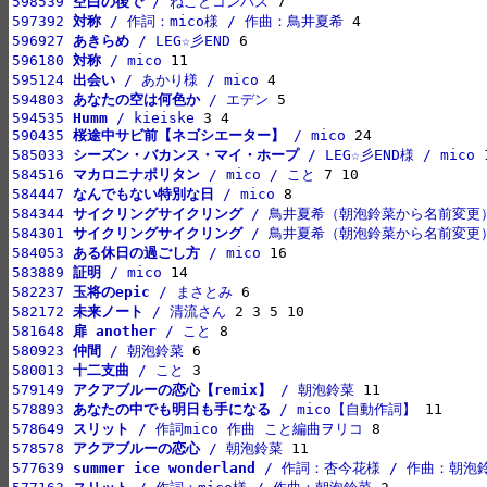
598539 
空白の後で
 / ねことコンパス
597392 
対称
 / 作詞：mico様 / 作曲：鳥井夏希
596927 
あきらめ
 / LEG☆彡END
596180 
対称
 / mico
595124 
出会い
 / あかり様 / mico
594803 
あなたの空は何色か
 / エデン
594535 
Humm
 / kieiske
590435 
桜途中サビ前【ネゴシエーター】
 / mico
585033 
シーズン・バカンス・マイ・ホープ
 / LEG☆彡END様 / mico
584516 
マカロニナポリタン
 / mico / こと
584447 
なんでもない特別な日
 / mico
584344 
サイクリングサイクリング
 / 鳥井夏希（朝泡鈴菜から名前変更
584301 
サイクリングサイクリング
 / 鳥井夏希（朝泡鈴菜から名前変更
584053 
ある休日の過ごし方
 / mico
583889 
証明
 / mico
582237 
玉将のepic
 / まさとみ
582172 
未来ノート
 / 清流さん
581648 
扉 another
 / こと
580923 
仲間
 / 朝泡鈴菜
580013 
十二支曲
 / こと
579149 
アクアブルーの恋心【remix】
 / 朝泡鈴菜
578893 
あなたの中でも明日も手になる
 / mico【自動作詞】
578649 
スリット
 / 作詞mico 作曲 こと編曲ヲリコ
578578 
アクアブルーの恋心
 / 朝泡鈴菜
577639 
summer ice wonderland
 / 作詞：杏今花様 / 作曲：朝泡