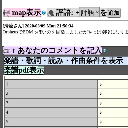
map表示
評語:
を
+
[清流さん] 2020/03/09 Mon 21:50:34
OrpheusでEDMっぽいのを目指しましたがやっぱ別物になり
↑ あなたのコメントを記入
楽譜・歌詞・読み・作曲条件を表示
楽譜pdf表示
♪
1
♪
2
♪
3
♪
4
♪
5