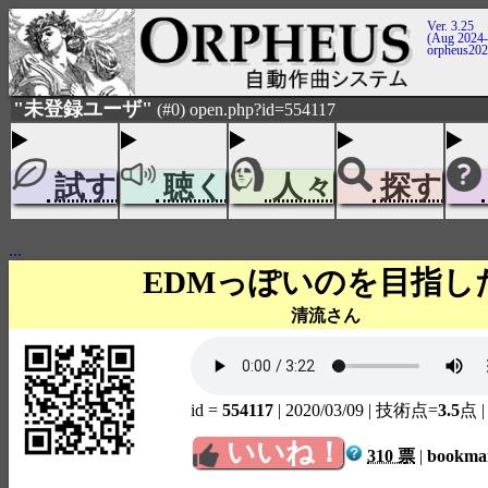
Ver. 3.25
(Aug 2024-
orpheus20
"未登録ユーザ"
(#0) open.php?id=554117
試す
聴く
人々
探す
...
EDMっぽいのを目指し
清流さん
id =
554117
| 2020/03/09
| 技術点=
3.5
点
いいね！
310 票
|
bookm