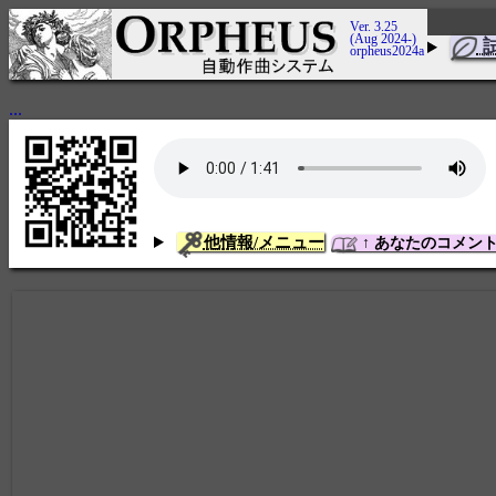
Ver. 3.25
(Aug 2024-)
orpheus2024a
...
他情報/メニュー
↑ あなたのコメン