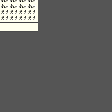
あああああああああ
あああああああああ
えええええええええ
えええええええええ