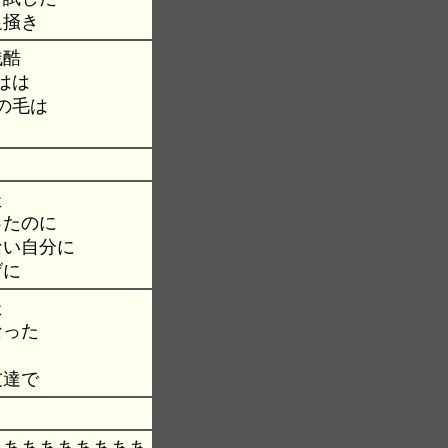
足掻き
残酷
はは
の毛は
た
ったのに
ない自分に
げに
た
なった
友達で