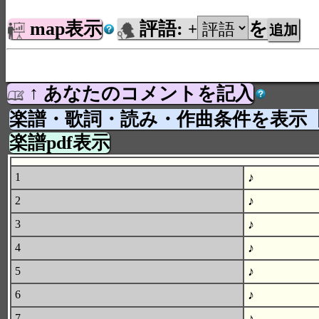
map表示
評語:
を
+
↑ あなたのコメントを記入
楽譜・歌詞・読み・作曲条件を表示
楽譜pdf表示
♪
1
♪
2
♪
3
♪
4
♪
5
♪
6
♪
7