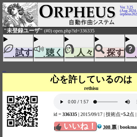
Ver. 3.25
(Aug 2024-
orpheus20
"未登録ユーザ"
(#0) open.php?id=336335
試す
聴く
人々
探す
...
心を許しているのは
rethisu
id =
336335
| 2015/09/17
| 技術点=
5.2
点
いいね！
308 票
|
bookm