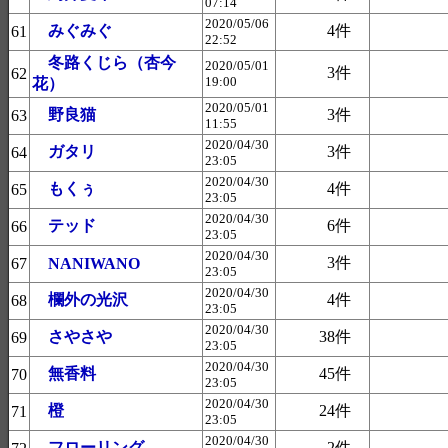
07:14
2020/05/06
みぐみぐ
4件
61
22:52
冬路くじら（杏今
2020/05/01
3件
62
19:00
花）
2020/05/01
野良猫
3件
63
11:55
2020/04/30
ガタリ
3件
64
23:05
2020/04/30
もくぅ
4件
65
23:05
2020/04/30
テッド
6件
66
23:05
2020/04/30
3件
67
NANIWANO
23:05
2020/04/30
欄外の光沢
4件
68
23:05
2020/04/30
さやさや
38件
69
23:05
2020/04/30
無香料
45件
70
23:05
2020/04/30
橙
24件
71
23:05
2020/04/30
フローリング
2件