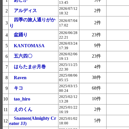
1
13:45
2026/07/12
アルディス
2件
2
18:32
四季の旅人通りがか
2026/07/04
2件
3
17:02
り
2026/06/28
盆踊り
23件
4
22:21
2026/03/24
9件
5
KANTOMASA
17:39
2026/02/06
五六四〇
23件
6
19:13
2025/11/25
はらたま@月巻
4件
7
22:30
2025/08/06
38件
8
Raven
05:15
2025/03/15
キコ
68件
9
00:24
2025/02/12
10件
10
tao_hiro
13:28
2025/01/22
えのくん
2件
11
16:19
Snamon(Almighty Cr
2025/01/02
5件
12
eator JJ)
18:00