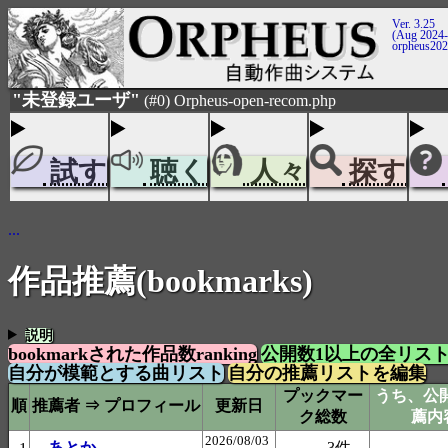
Ver. 3.25
(Aug 2024-
orpheus20
"未登録ユーザ"
(#0) Orpheus-open-recom.php
試す
聴く
人々
探す
...
作品推薦(bookmarks)
説明
bookmarkされた作品数ranking
公開数1以上の全リス
自分が模範とする曲リスト
自分の推薦リストを編集
プックマー
うち、公開
順
推薦者 ⇒ プロフィール
更新日
ク総数
薦内
2026/08/03
あとか
3件