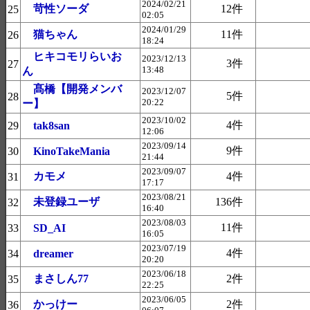
2024/02/21
苛性ソーダ
12件
25
02:05
2024/01/29
猫ちゃん
11件
26
18:24
ヒキコモリらいお
2023/12/13
3件
27
13:48
ん
髙橋【開発メンバ
2023/12/07
5件
28
20:22
ー】
2023/10/02
4件
29
tak8san
12:06
2023/09/14
9件
30
KinoTakeMania
21:44
2023/09/07
カモメ
4件
31
17:17
2023/08/21
未登録ユーザ
136件
32
16:40
2023/08/03
11件
33
SD_AI
16:05
2023/07/19
4件
34
dreamer
20:20
2023/06/18
まさしん77
2件
35
22:25
2023/06/05
かっけー
2件
36