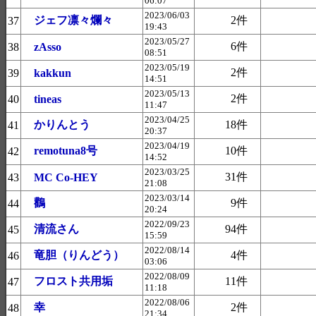
06:07
2023/06/03
ジェフ凛々爛々
2件
37
19:43
2023/05/27
6件
38
zAsso
08:51
2023/05/19
2件
39
kakkun
14:51
2023/05/13
2件
40
tineas
11:47
2023/04/25
かりんとう
18件
41
20:37
2023/04/19
remotuna8号
10件
42
14:52
2023/03/25
31件
43
MC Co-HEY
21:08
2023/03/14
鸛
9件
44
20:24
2022/09/23
清流さん
94件
45
15:59
2022/08/14
竜胆（りんどう）
4件
46
03:06
2022/08/09
フロスト共用垢
11件
47
11:18
2022/08/06
幸
2件
48
21:34