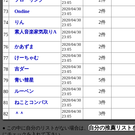
72
23:05
2020/04/30
2件
73
Ondine
23:05
2020/04/30
りん
2件
74
23:05
素人音楽家気取りA
2020/04/30
75
2件
23:05
2020/04/30
かあずま
2件
76
23:05
2020/04/30
けーちゃむ
2件
77
23:05
2020/04/30
吉ダー
2件
78
23:05
2020/04/30
青い彗星
5件
79
23:05
2020/04/30
ルーベン
2件
80
23:05
2020/04/30
ねことコンパス
3件
81
23:05
2020/04/30
＾＾
3件
82
23:05
自分の推薦リスト
● この中に自分のリストがない場合は、
にチェックを入れて下さい。