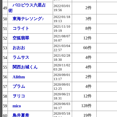
パロピウス六星占
2022/03/01
2件
49
19:56
術
2022/01/18
東海テレソング♪
3件
50
19:13
2021/11/10
コライト
8件
51
19:19
2021/08/07
空狐翡翠
12件
52
16:07
2021/03/04
おおお
66件
53
22:57
2021/02/28
ラムサス
4件
54
18:30
2020/11/02
関西お城くん
4件
55
03:20
2020/09/01
2件
56
Alithm
13:17
2020/09/01
プラム
4件
57
12:25
2020/06/21
ヲリコ
12件
58
18:31
2020/06/03
128件
59
mico
16:17
2020/05/18
鳥井夏希
19件
60