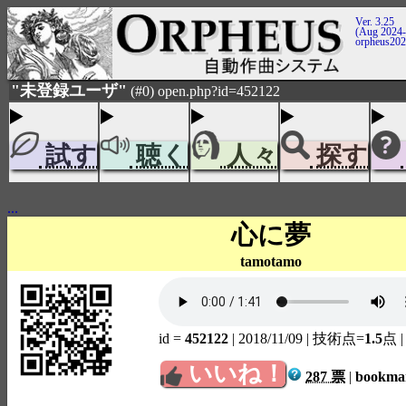
Ver. 3.25
(Aug 2024-
orpheus20
"未登録ユーザ"
(#0) open.php?id=452122
試す
聴く
人々
探す
...
心に夢
tamotamo
id =
452122
| 2018/11/09
| 技術点=
1.5
点
いいね！
287 票
|
bookm