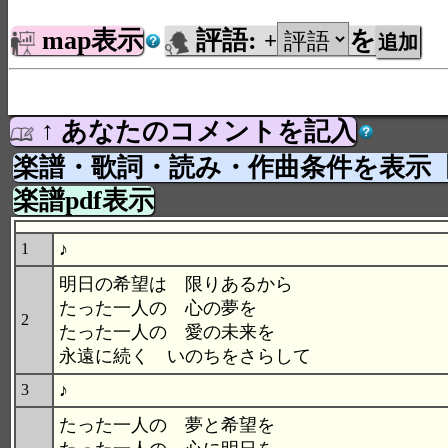
map表示
評語:
を
+
↑ あなたのコメントを記入
楽譜・歌詞・読み・作曲条件を表示
楽譜pdf表示
♪
1
明日の希望は 限りあるから
たった一人の 心の夢を
2
たった一人の 愛の未来を
永遠に続く いのちをさらして
♪
3
たった一人の 夢と希望を