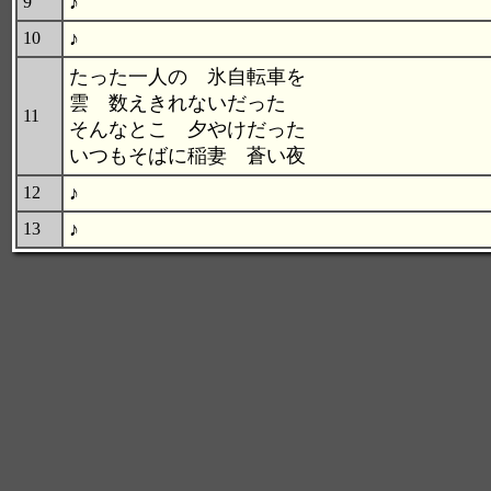
♪
9
♪
10
たった一人の 氷自転車を
雲 数えきれないだった
11
そんなとこ 夕やけだった
いつもそばに稲妻 蒼い夜
♪
12
♪
13