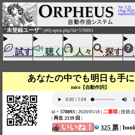
Ver. 3.25
(Aug 2024-
orpheus20
"未登録ユーザ"
(#0) open.php?id=578893
試す
聴く
人々
探す
...
あなたの中でも明日も手に
mico【自動作詞】
id =
578893
| 2020/05/18
|
二重唱
| 技術点
|
再生 2139 回
|
いいね！
325 票
|
boo