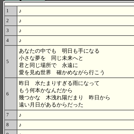
♪
1
♪
2
♪
3
♪
4
あなたの中でも 明日も手になる
小さな夢を 同じ未来へと
5
君と同じ場所で 永遠に
愛を見ぬ世界 確かめながら行こう
昨日 水たまりすぎる雨になって
もう何本かなんだから
6
幾つかな 木洩れ陽だまり 昨日から
遠い月日があるからだった
♪
7
♪
8