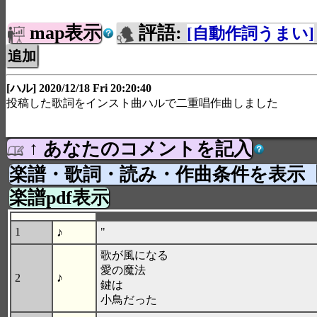
map表示
評語:
[自動作詞うまい]
[ハル] 2020/12/18 Fri 20:20:40
投稿した歌詞をインスト曲ハルで二重唱作曲しました
↑ あなたのコメントを記入
楽譜・歌詞・読み・作曲条件を表示
楽譜pdf表示
♪
1
"
歌が風になる
愛の魔法
♪
2
鍵は
小鳥だった