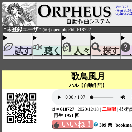
Ver. 3.25
(Aug 2024-
orpheus20
"未登録ユーザ"
(#0) open.php?id=618727
試す
聴く
人々
探す
...
歌鳥風月
ハル【自動作詞】
id =
618727
| 2020/12/18
|
二重唱
| 技術
|
再生 1951 回
|
いいね！
309 票
|
bookm