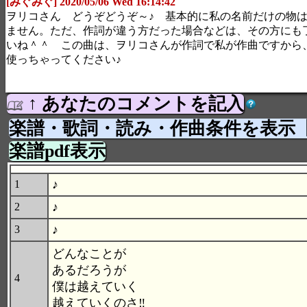
[みぐみぐ] 2020/05/06 Wed 16:14:42
ヲリコさん どうぞどうぞ～♪ 基本的に私の名前だけの物
ません。ただ、作詞が違う方だった場合などは、その方にも
いね＾＾ この曲は、ヲリコさんが作詞で私が作曲ですから
使っちゃってください♪
↑ あなたのコメントを記入
楽譜・歌詞・読み・作曲条件を表示
楽譜pdf表示
♪
1
♪
2
♪
3
どんなことが
あるだろうが
4
僕は越えていく
越えていくのさ‼