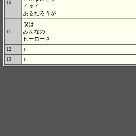
10
イェイ
あるだろうが
僕は
みんなの
11
ヒーローさ
♪
12
♪
13