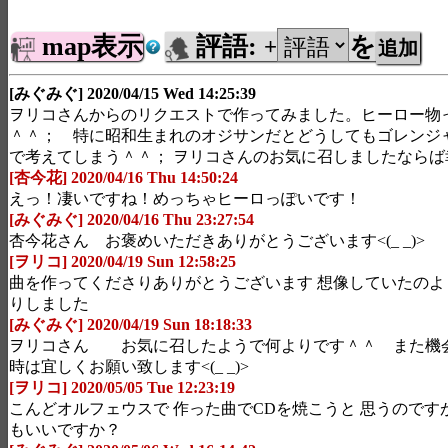
map表示
評語:
を
+
[みぐみぐ] 2020/04/15 Wed 14:25:39
ヲリコさんからのリクエストで作ってみました。ヒーロー物
＾＾； 特に昭和生まれのオジサンだとどうしてもゴレンジ
で考えてしまう＾＾； ヲリコさんのお気に召しましたならば幸いで
[杏今花] 2020/04/16 Thu 14:50:24
えっ！凄いですね！めっちゃヒーロっぽいです！
[みぐみぐ] 2020/04/16 Thu 23:27:54
杏今花さん お褒めいただきありがとうございます<(_ _)>
[ヲリコ] 2020/04/19 Sun 12:58:25
曲を作ってくださりありがとうございます 想像していたのよ
りしました
[みぐみぐ] 2020/04/19 Sun 18:18:33
ヲリコさん お気に召したようで何よりです＾＾ また機
時は宜しくお願い致します<(_ _)>
[ヲリコ] 2020/05/05 Tue 12:23:19
こんどオルフェウスで 作った曲でCDを焼こうと 思うのです
もいいですか？