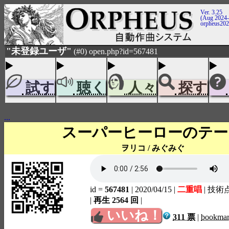
Ver. 3.25
(Aug 2024-
orpheus20
"未登録ユーザ"
(#0) open.php?id=567481
試す
聴く
人々
探す
...
スーパーヒーローのテー
ヲリコ / みぐみぐ
id =
567481
| 2020/04/15
|
二重唱
| 技術
|
再生 2564 回
|
いいね！
311 票
|
bookma