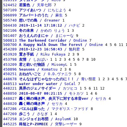
524452 
若葉色
 / 天草七郎
507109 
アツイあいつ
 / にちじよう
506099 
アルバートのうた
 / 麻生
505740 
想いでの島
 / dreamer
504430 
2019-11-14 17:10:12
 / ハナビ
502106 
冬の未来
 / かめの りょう
501407 
おうえんのまにゃ
 / まにゃーな
500813 
The Darkened Corridor
 / Ondine
500700 
A Happy Walk Down The Forest
 / Ondine
454289 
2018-12-23 16:50:43
 / 勉利君
453920 
置き手紙
 / Riku Fukaya
453798 
友情
 / しおぱい
453209 
君と紡いだ物語
 / MisomyL
450896 
Seasons
 / Komatsu
450251 
おねがいごと
 / O.D.ヴァニラ
448678 
そんなはずじゃなかったのに！！
 / 青い彗星
448513 
water under water
 / SoCal
448221 
異界のジェノサイダー
 / カツヒコ
448050 
2018-08-07 00:21:15
 / モトカツ
448027 
轟く蝉の鳴き声、炎天下に対する本音ver
 / セリカ
448020 
轟く蝉の鳴き声
 / セリカ
447286 
バエルは蘇った
 / マクギリス・ファリド
447269 
歩こう
 / さなぎ
447258 
エンジョイお布団
 / AsylumK
445225 
柊短とP-ZOMBIE
 / 突撃レーザー