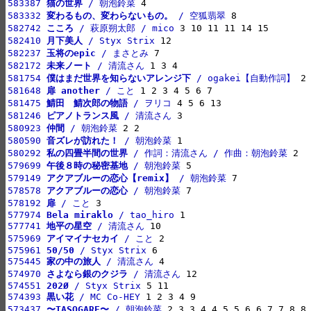
583387 
猫の世界
 / 朝泡鈴菜
583332 
変わるもの、変わらないもの。
 / 空狐翡翠
582742 
こころ
 / 萩原朔太郎 / mico
582410 
月下美人
 / Styx Strix
582237 
玉将のepic
 / まさとみ
582172 
未来ノート
 / 清流さん
581754 
僕はまだ世界を知らないアレンジ下
 / ogakei【自動作詞】
581648 
扉 another
 / こと
581475 
鯖田　鯖次郎の物語
 / ヲリコ
581246 
ピアノトランス風
 / 清流さん
580923 
仲間
 / 朝泡鈴菜
580590 
音ズレが訪れた！
 / 朝泡鈴菜
580292 
私の四畳半間の世界
 / 作詞：清流さん / 作曲：朝泡鈴菜
579699 
午後８時の秘密基地
 / 朝泡鈴菜
579149 
アクアブルーの恋心【remix】
 / 朝泡鈴菜
578578 
アクアブルーの恋心
 / 朝泡鈴菜
578192 
扉
 / こと
577974 
Bela miraklo
 / tao_hiro
577741 
地平の星空
 / 清流さん
575969 
アイマイナセカイ
 / こと
575961 
50/50
 / Styx Strix
575445 
家の中の旅人
 / 清流さん
574970 
さよなら銀のクジラ
 / 清流さん
574551 
202Ø
 / Styx Strix
574393 
黒い花
 / MC Co-HEY
573437 
〜TASOGARE〜
 / 朝泡鈴菜