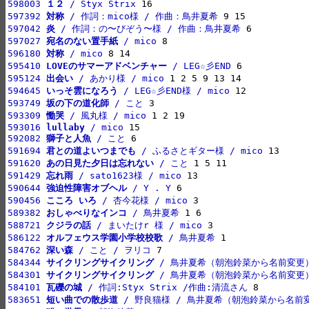
598003 
１２
 / Styx Strix
597392 
対称
 / 作詞：mico様 / 作曲：鳥井夏希
597042 
炎
 / 作詞：の〜びぞう〜様 / 作曲：鳥井夏希
597027 
宛名のない置手紙
 / mico
596180 
対称
 / mico
595410 
LOVEのサマーアドベンチャー
 / LEG☆彡END
595124 
出会い
 / あかり様 / mico
594645 
いっそ雲になろう
 / LEG☆彡END様 / mico
593749 
坂の下の道化師
 / こと
593309 
慟哭
 / 風丸様 / mico
593016 
lullaby
 / mico
592082 
獅子と人魚
 / こと
591694 
君との道よいつまでも
 / ふるさとギター様 / mico
591620 
あの日見た夕日は忘れない
 / こと
591429 
忘れ雨
 / sato1623様 / mico
590644 
強迫性障害オブヘル
 / Y . Y
590456 
こころ いろ
 / 杏今花様 / mico
589382 
おしゃべりなインコ
 / 鳥井夏希
588721 
クジラの話
 / まいたけr 様 / mico
586122 
オルフェウス学園小学校校歌
 / 鳥井夏希
584762 
深い森
 / こと / ヲリコ
584344 
サイクリングサイクリング
 / 鳥井夏希（朝泡鈴菜から名前変更
584301 
サイクリングサイクリング
 / 鳥井夏希（朝泡鈴菜から名前変更
584101 
瓦礫の城
 / 作詞:Styx Strix /作曲:清流さん
583651 
短い曲での散歩道
 / 野良猫様 / 鳥井夏希（朝泡鈴菜から名前