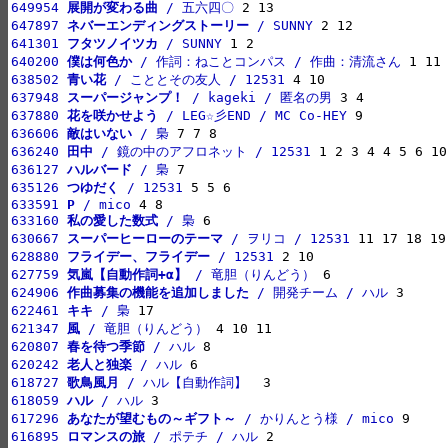
649954 
展開が変わる曲
 / 五六四〇
647897 
ネバーエンディングストーリー
 / SUNNY
641301 
フタツノイツカ
 / SUNNY
640200 
僕は何色か
 / 作詞：ねことコンパス / 作曲：清流さん
638502 
青い花
 / こととその友人 / 12531
637948 
スーパージャンプ！
 / kageki / 匿名の男
637880 
花を咲かせよう
 / LEG☆彡END / MC Co-HEY
636606 
敵はいない
 / 梟
636240 
田中
 / 鏡の中のアフロネット / 12531
636127 
ハルバード
 / 梟
635126 
つゆだく
 / 12531
633591 
P
 / mico
633160 
私の愛した数式
 / 梟
630667 
スーパーヒーローのテーマ
 / ヲリコ / 12531
628880 
フライデー、フライデー
 / 12531
627759 
気嵐【自動作詞+α】
 / 竜胆（りんどう）
624906 
作曲募集の機能を追加しました
 / 開発チーム / ハル
622461 
キキ
 / 梟
621347 
風
 / 竜胆（りんどう）
620807 
春を待つ季節
 / ハル
620242 
老人と独楽
 / ハル
618727 
歌鳥風月
 / ハル【自動作詞】 
618059 
ハル
 / ハル
617296 
あなたが望むもの～ギフト～
 / かりんとう様 / mico
616895 
ロマンスの旅
 / ポテチ / ハル