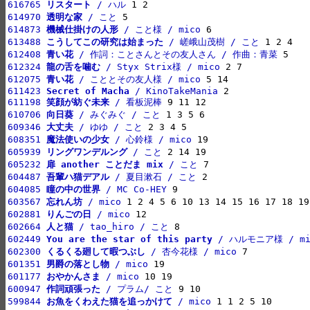
616765 
リスタート
 / ハル
614970 
透明な家
 / こと
614873 
機械仕掛けの人形
 / こと様 / mico
613488 
こうしてこの研究は始まった
 / 嵯峨山茂樹 / こと
612408 
青い花
 / 作詞：ことさんとその友人さん / 作曲：青菜
612324 
龍の舌を噛む
 / Styx Strix様 / mico
612075 
青い花
 / こととその友人様 / mico
611423 
Secret of Macha
 / KinoTakeMania
611198 
笑顔が紡ぐ未来
 / 看板泥棒
610706 
向日葵
 / みぐみぐ / こと
609346 
大丈夫
 / ゆゆ / こと
608351 
魔法使いの少女
 / 心鈴様 / mico
605939 
リングワンデルング
 / こと
605232 
扉 another ことだま mix
 / こと
604487 
吾輩ハ猫デアル
 / 夏目漱石 / こと
604085 
瞳の中の世界
 / MC Co-HEY
603567 
忘れん坊
 / mico
602881 
りんごの日
 / mico
602664 
人と猫
 / tao_hiro / こと
602449 
You are the star of this party
 / ハルモニア様 / mi
602300 
くるくる廻して暇つぶし
 / 杏今花様 / mico
601351 
男爵の落とし物
 / mico
601177 
おやかんさま
 / mico
600947 
作詞頑張った
 / プラム/ こと
599844 
お魚をくわえた猫を追っかけて
 / mico