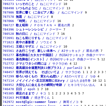
789273 
いっそのこと
 / ねこにマインド
788498 
いつものように
 / ねこにマインド
787986 
世界に響く（二台ピアノ風）
 / ねこにマインド
787578 
無題
 / ねこにマインド
787066 
「時間」
 / ねこにマインド
786727 
歌え昭和
 / ＰＯＮＴＡＮ + 匿名の男
784396 
シュトーレンレシピ
 / クーマー
780528 
秋の日に
 / ねこにマインド
772691 
ねこも前にりすも
 / ねこにマインド
771823 
夜中の蒼影君
 / ソウエイ
769541 
王様とサザエ
 / ねこにマインド
765561 
さあ行こうぜ、新しい未来へ
 / AIサッキョク / 匿名の男
765277 
暮色降临[カタカナ中国語]
 / 作詞AIサッキョク 作曲クーマー
764885 
暮色降临[インスト]
 / 作詞AIサッキョク 作曲クーマー
752772 
クマとワタシの間には
 / サクラひめ
749462 
最高裁法令違憲判決11例プラス1
 / parlan22
748457 
世界が消えても  そばにいてよ
 / サクラひめ
747299 
移ろいゆくもの　変わらぬ想い
 / AIのべりすと / うゆ
747114 
ノイノイノイ-足立区南部に伝わry
 / はらたま@月巻
746952 
大切な人に会えるその瞬間が奇跡
 / ヒキコモリらいおん　
746478 
日日
 / epoh
745305 
裸足のままで
 / キコ
743163 
PC行進曲
 / 焼き芋くん
742972 
nost@lgic-summer love-
 / 舞茸イノコ