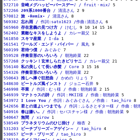
572710 
音崎メグハッピーバースデー♪
 / fruit・mix♪
572266 
209系1000番台
 / 清流さん
570812 
旅 -Remix-
 / 清流さん
569382 
忘れ雨
 / 作詞:sato1623 /作曲:清流さん
565960 
存在意義の見つけ方
 / けむし
562402 
素敵なキスをしようよ
 / カレー親父
561850 
スキマ産業
 / I-da
561541 
ワールズ・エンド・パイパー
 / 風丸
560199 
君待つ僕
 / みぐみぐ
559528 
伴奏音形のいろいろ
 / 朝泡鈴菜
557268 
クッキン！玄米しらたきビリヤニ
 / カレー親父
556140 
私の美しくて長い赤髪
 / Core
554326 
伴奏音形のいろいろ
 / 朝泡鈴菜
550643 
推しへ捧ぐ狂想曲
 / かめの りょう
548630 
ビートルズ風インスト
 / ジョニー石井
546998 
卒業
 / 作詞：むぅ様 / 作曲：朝泡鈴菜
546939 
マナトゥスの詩
 / 作詞：MKII様 / 作曲：朝泡鈴菜
543972 
I Love You
 / 作詞：みぐみぐさん ／作曲： tao_hiro
542656 
君との道よいつまでも
 / 作詞：ふるさとギター様 / 作曲：朝
540916 
春は嫌い…
 / 作詞：セバスチャン様 / 作曲：朝泡鈴菜
540647 
無間
 / xirow
538549 
プラネタリウムのひじ掛け
 / 柚杏
531203 
ビーチブリーズ～アゲイン～
 / tao_hiro
530657 
ビーチ・ブリーズ
 / tao_hiro
528319 
タイムマシーン
 / mico