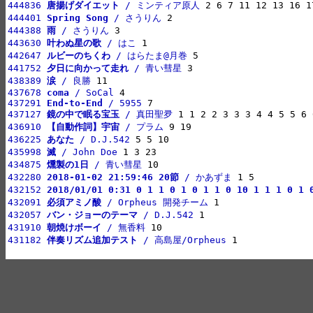
444836 
唐揚げダイエット
 / ミンティア原人
444401 
Spring Song
 / さうりん
444388 
雨
 / さうりん
443630 
叶わぬ星の歌
 / はこ
442647 
ルビーのちくわ
 / はらたま@月巻
441752 
夕日に向かって走れ
 / 青い彗星
438389 
涙
 / 良勝
437678 
coma
 / SoCal
437291 
End-to-End
 / 5955
437127 
鏡の中で眠る宝玉
 / 真田聖夛
436910 
【自動作詞】宇宙
 / プラム
436225 
あなた
 / D.J.542
435998 
滅
 / John Doe
434875 
燻製の1日
 / 青い彗星
432280 
2018-01-02 21:59:46 20節
 / かあずま
432152 
2018/01/01 0:31 0 1 1 0 1 0 1 1 0 10 1 1 1 0 1 
432091 
必須アミノ酸
 / Orpheus 開発チーム
432057 
バン・ジョーのテーマ
 / D.J.542
431910 
朝焼けボーイ
 / 無香料
431182 
伴奏リズム追加テスト
 / 高島屋/Orpheus
 1