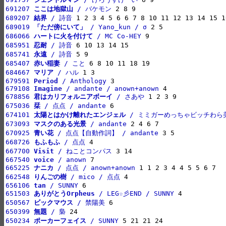
691207 
ここは地獄山
 / バケモン
689207 
結界
 / 詩音
689019 
「ただ傍にいて」
 / Yano_kun / σ
686066 
ハートに火を付けて
 / MC Co-HEY
685951 
忍耐
 / 詩音
685741 
永遠
 / 詩音
685407 
赤い稲妻
 / こと
684667 
マリア
 / ハル
679591 
Period
 / Anthology
679108 
Imagine
 / andante / anown+anown
678856 
君はカリフォルニアボーイ
 / さあや
675036 
栞
 / 点点 / andante
674101 
太陽とはかけ離れたエンジェル
 / ミミガーめっちゃビッチわら
673093 
マスクのある光景
 / andante
670925 
青い花
 / 点点【自動作詞】 / andante
668726 
もふもふ
 / 点点
667700 
Visit
 / ねことコンパス
667540 
voice
 / anown
665225 
ナニカ
 / 点点 / anown+anown
662548 
りんごの樹
 / mico / 点点
656106 
tan
 / SUNNY
651503 
ありがとうOrpheus
 / LEG☆彡END / SUNNY
650567 
ビックマウス
 / 禁陽美
650399 
無題
 / 梟
650234 
ポーカーフェイス
 / SUNNY