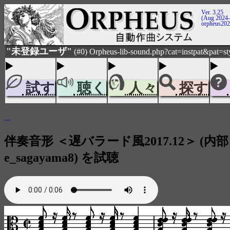
Ver. 3.25
(Aug 2024-
orpheus20
"未登録ユーザ"
(#0) Orpheus-lib-sound.php?cat=instpat&pat=s
試す
聴く
人々
探す
...
伴奏音形 ＜遅バラード風2017.12＞ (内部
e_sagayama8) を試聴