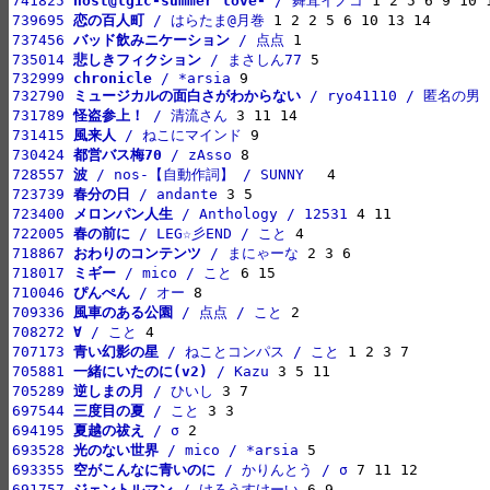
741825 
nost@lgic-summer love-
 / 舞茸イノコ
739695 
恋の百人町
 / はらたま@月巻
737456 
バッド飲みニケーション
 / 点点
735014 
悲しきフィクション
 / まさしん77
732999 
chronicle
 / *arsia
732790 
ミュージカルの面白さがわからない
 / ryo41110 / 匿名の男
731789 
怪盗参上！
 / 清流さん
731415 
風来人
 / ねこにマインド
730424 
都営バス梅70
 / zAsso
728557 
波
 / nos-【自動作詞】 / SUNNY　
723739 
春分の日
 / andante
723400 
メロンパン人生
 / Anthology / 12531
722005 
春の前に
 / LEG☆彡END / こと
718867 
おわりのコンテンツ
 / まにゃーな
718017 
ミギー
 / mico / こと
710046 
ぴんぺん
 / オー
709336 
風車のある公園
 / 点点 / こと
708272 
∀
 / こと
707173 
青い幻影の星
 / ねことコンパス / こと
705881 
一緒にいたのに(v2)
 / Kazu
705289 
逆しまの月
 / ひいし
697544 
三度目の夏
 / こと
694195 
夏越の祓え
 / σ
693528 
光のない世界
 / mico / *arsia
693355 
空がこんなに青いのに
 / かりんとう / σ
691757 
ジェントルマン
 / けろうすけーい