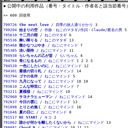
● 公開中の利用作品（番号・タイトル・作者名と該当節番号
>> 600 回使用

799726 
the next love
 / 四季の旅人通りがかり
799204 
始まりの空
 / 作曲・ねこのマタギ/作詞・Claude/匿名の男
795610 
十二月の雨
 / ねこのマタギ
795536 
舞い降りる
 / ねこのマタギ
795468 
微かなつぶやき
 / ねこにマインド
795385 
淡い期待
 / ねこにマインド
794938 
らいちゃんの乙が堂
 / らいちゃん
794769 
骨になるもの
 / ねこにマインド
794520 
一色にしたいのに
 / ねこにマインド
794301 
最後の切り札
 / ねこにマインド
793794 
ゴヤの名作
 / ねこにマインド
793793 
九月になって
 / ねこにマインド
793610 
こんな時世に
 / ねこにマインド
793211 
夏模様
 / ねこにマインド
792960 
サヨナラヒューマン
 / ねこにマインド
792637 
今日の雲に
 / ねこにマインド
791898 
とりとめ無く
 / ねこにマインド
791646 
夏の日に
 / ねこにマインド
791517 
RE START
 / キコ
791062 
誰かが何かを離したくないから
 / ねこにマインド
789881 
Chord B
 / ねこにマインド