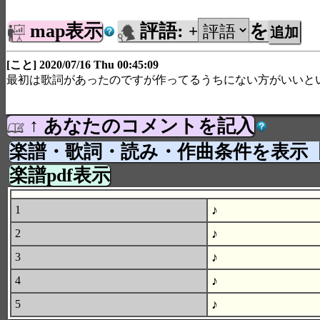
map表示
評語:
を
+
[こと] 2020/07/16 Thu 00:45:09
最初は歌詞があったのですが作ってるうちにない方がいいと
↑ あなたのコメントを記入
楽譜・歌詞・読み・作曲条件を表示
楽譜pdf表示
♪
1
♪
2
♪
3
♪
4
♪
5