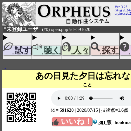
Ver. 3.25
(Aug 2024-
orpheus20
"未登録ユーザ"
(#0) open.php?id=591620
試す
聴く
人々
探す
...
あの日見た夕日は忘れな
こと
id =
591620
| 2020/07/15
| 技術点=
1.6
点
いいね！
301 票
|
bookm