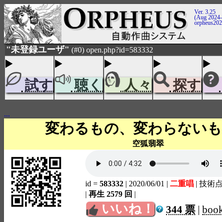
Ver. 3.25
(Aug 2024-
orpheus20
"未登録ユーザ"
(#0) open.php?id=583332
試す
聴く
人々
探す
...
変わるもの、変わらないも
空狐翡翠
id =
583332
| 2020/06/01
|
二重唱
| 技術
|
再生 2579 回
|
いいね！
344 票
|
boo