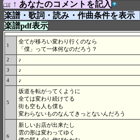
↑ あなたのコメントを記入
楽譜・歌詞・読み・作曲条件を表示
楽譜pdf表示
全てが移ろい変わり行くのなら
1
「僕」って一体何なのだろう？
♪
2
♪
3
♪
4
坂道を転がってくように
全ては変わり続けてる
5
街も空も人も僕も
変わらないものなんてきっとないんだろう
新しいお店が出来たし
雲の形は変わってゆく
6