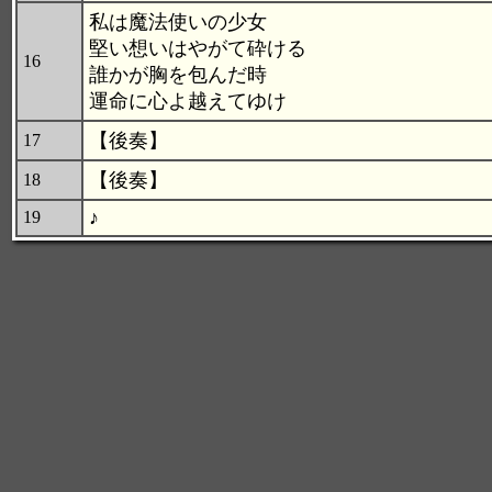
私は魔法使いの少女
堅い想いはやがて砕ける
16
誰かが胸を包んだ時
運命に心よ越えてゆけ
【後奏】
17
【後奏】
18
♪
19