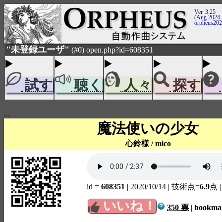
Ver. 3.25
(Aug 2024-
orpheus20
"未登録ユーザ"
(#0) open.php?id=608351
試す
聴く
人々
探す
...
魔法使いの少女
心鈴様 / mico
id =
608351
| 2020/10/14
| 技術点=
6.9
点
いいね！
350 票
|
bookm