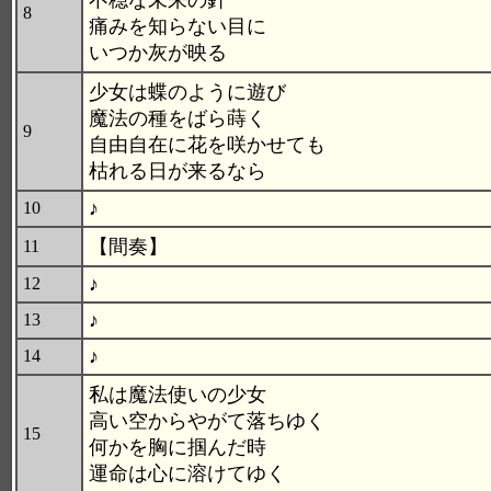
不穏な未来の針
8
痛みを知らない目に
いつか灰が映る
少女は蝶のように遊び
魔法の種をばら蒔く
9
自由自在に花を咲かせても
枯れる日が来るなら
♪
10
【間奏】
11
♪
12
♪
13
♪
14
私は魔法使いの少女
高い空からやがて落ちゆく
15
何かを胸に掴んだ時
運命は心に溶けてゆく