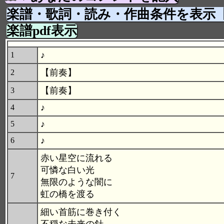
楽譜・歌詞・読み・作曲条件を表示
楽譜pdf表示
♪
1
【前奏】
2
【前奏】
3
♪
4
♪
5
♪
6
赤い星空に流れる
可憐な白い光
7
無限のような闇に
虹の橋を渡る
細い首筋に巻き付く