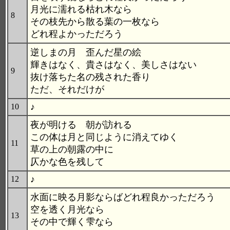
月光に濡れる枯れ木なら
8
その枝先から散る葉の一枚なら
どれ程よかっただろう
逆しまの月 歪んだ星の絵
輝きはなく、貴さはなく、美しさはない
9
抜け落ちた名の残された香り
ただ、それだけが
♪
10
夜が明ける 朝が訪れる
この体は月と同じように消えてゆく
11
草の上の朝露の中に
仄かな色を残して
♪
12
水面に映る月影ならばどれ程良かっただろう
空を透く月光なら
13
その中で輝く雫なら