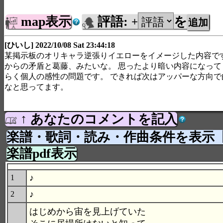
map表示
評語:
を
+
[ひいし] 2022/10/08 Sat 23:44:18
某掲示板のオリキャラ逆張りイエローをイメージした内容です
からの矛盾と葛藤、みたいな。 思ったより暗い内容になって
らく個人の感性の問題です。 できれば次はアッパーな方向で
なと思ってます。
↑ あなたのコメントを記入
楽譜・歌詞・読み・作曲条件を表示
楽譜pdf表示
♪
1
♪
2
はじめから宙を見上げていた