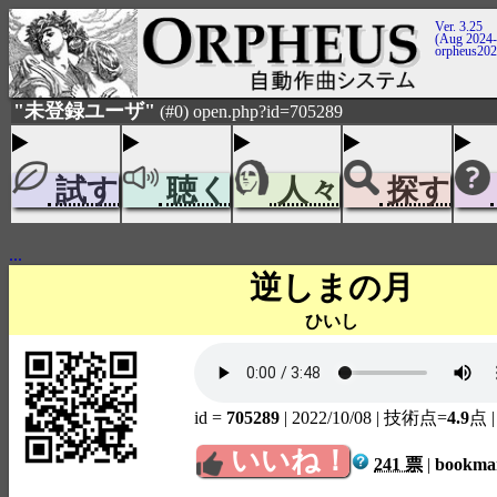
Ver. 3.25
(Aug 2024-
orpheus20
"未登録ユーザ"
(#0) open.php?id=705289
試す
聴く
人々
探す
...
逆しまの月
ひいし
id =
705289
| 2022/10/08
| 技術点=
4.9
点
いいね！
241 票
|
bookm