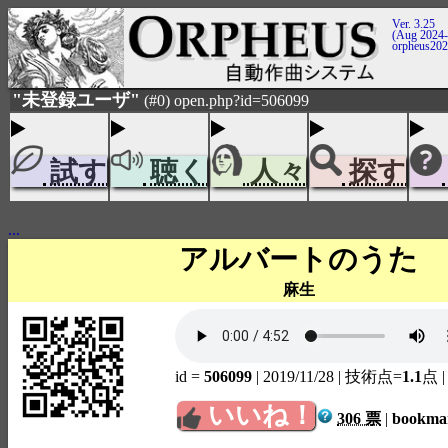
Ver. 3.25
(Aug 2024-
orpheus20
"未登録ユーザ"
(#0) open.php?id=506099
試す
聴く
人々
探す
...
アルバートのうた
麻生
id =
506099
| 2019/11/28
| 技術点=
1.1
点
いいね！
306 票
|
bookm