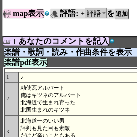
map表示
評語:
を
+
↑ あなたのコメントを記入
楽譜・歌詞・読み・作曲条件を表示
楽譜pdf表示
♪
1
勅使瓦アルバート
俺はキツネのアルバート
2
北海道で生まれ育った
北国生まれのキツネ
北海道一のいい男
評判も見た目も素敵
3
だけど辛いこともある