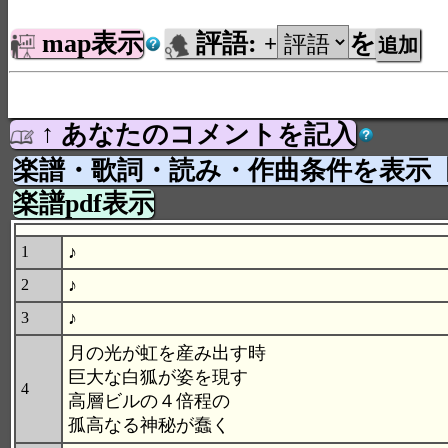
map表示
評語:
を
+
↑ あなたのコメントを記入
楽譜・歌詞・読み・作曲条件を表示
楽譜pdf表示
♪
1
♪
2
♪
3
月の光が虹を産み出す時
巨大な白狐が姿を現す
4
高層ビルの４倍程の
孤高なる神秘が蠢く