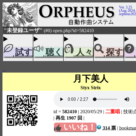
Ver. 3.25
(Aug 2024-
orpheus20
"未登録ユーザ"
(#0) open.php?id=582410
試す
聴く
人々
探す
...
月下美人
Styx Strix
id =
582410
| 2020/05/29
|
二重唱
| 技術
|
再生 1907 回
|
いいね！
314 票
|
bookma