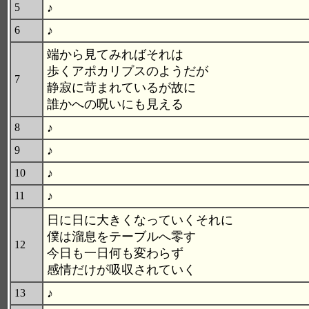
♪
5
♪
6
端から見てみればそれは
歩くアポカリプスのようだが
7
静寂に苛まれているが故に
誰かへの呪いにも見える
♪
8
♪
9
♪
10
♪
11
日に日に大きくなっていくそれに
僕は溜息をテーブルへ零す
12
今日も一日何も変わらず
感情だけが吸収されていく
♪
13