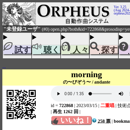
Ver. 3.25
(Aug 2024-
orpheus20
"未登録ユーザ"
(#0) open.php?both&id=722868&prosodisp=ye
試す
聴く
人々
探す
...
morning
の〜びぞう〜 / andante
id =
722868
| 2023/03/15
|
二重唱
| 技術
|
再生 1262 回
|
いいね！
258 票
|
bookm