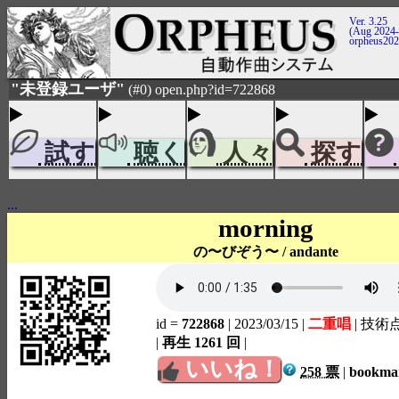
Ver. 3.25
(Aug 2024-
orpheus20
"未登録ユーザ"
(#0) open.php?id=722868
試す
聴く
人々
探す
...
morning
の〜びぞう〜 / andante
id =
722868
| 2023/03/15
|
二重唱
| 技術
|
再生 1261 回
|
いいね！
258 票
|
bookm