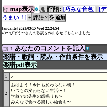
map表示
評語:
[巧みな音色]
|
[
を
うまい！]
+
[andante] 2023/03/15 Wed 22:24:54
の〜びぞう〜さんの歌詞を作曲させてもらいました
↑ あなたのコメントを記入
楽譜・歌詞・読み・作曲条件を表示
楽譜pdf表示
♪
1
おはよう！今日も変わらない朝！
いつもの変わらない生活〜！
2
学校での先生の怒鳴りも〜
みんなで食べる楽しい給食も〜