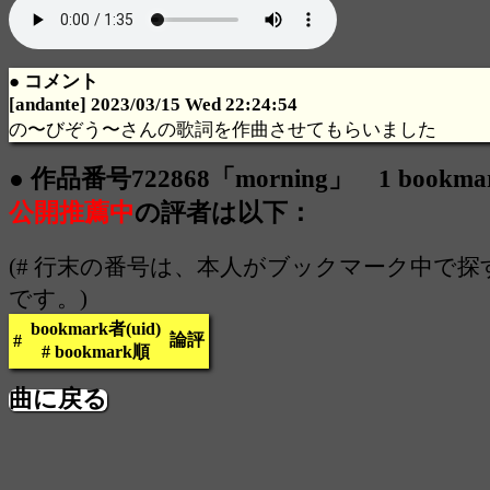
● コメント
[andante] 2023/03/15 Wed 22:24:54
の〜びぞう〜さんの歌詞を作曲させてもらいました
● 作品番号722868「morning」 1 bookm
公開推薦中
の評者は以下：
(# 行末の番号は、本人がブックマーク中で
です。)
bookmark者(uid)
論評
#
# bookmark順
曲に戻る