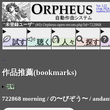
Ver. 3.25
(Aug 2024-
orpheus20
"未登録ユーザ"
(#0) Orpheus-open-recom.php?id=722868
試す
聴く
人々
探す
...
作品推薦(bookmarks)
説明
722868 morning / の〜びぞう〜 / andan