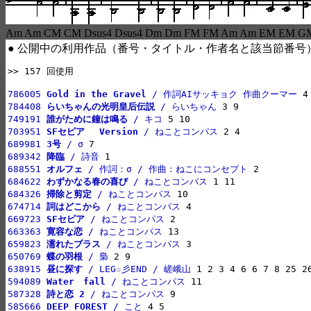
Am Am CM CM Dsus4 Dsus4 Dm Dm FM FM Am Am EM EM 
● 公開中の利用作品（番号・タイトル・作者名と該当節番号
>> 157 回使用

786005 
Gold in the Gravel
 / 作詞AIサッキョク 作曲クーマー
784408 
らいちゃんの光明皇后伝説
 / らいちゃん
749191 
誰がために鐘は鳴る
 / キコ
703951 
SFセピア 　Version
 / ねことコンパス
689981 
3号
 / σ
689342 
降臨
 / 詩音
688551 
オルフェ
 / 作詞：σ / 作曲：ねこにコンセプト
684622 
わずかなる春の喜び
 / ねことコンパス
684326 
掃除と剪定
 / ねことコンパス
674714 
詞はどこから
 / ねことコンパス
669723 
SFセピア
 / ねことコンパス
663363 
寛容な恋
 / ねことコンパス
659823 
濡れたブラス
 / ねことコンパス
650769 
蝶の羽根
 / 梟
638915 
昼に探す
 / LEG☆彡END / 嵯峨山
594089 
Water　fall
 / ねことコンパス
587328 
詩と恋 2
 / ねことコンパス
585666 
DEEP FOREST
 / こと