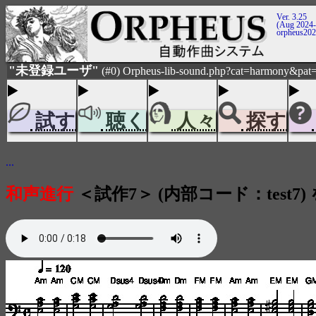
Ver. 3.25
(Aug 2024-
orpheus20
"未登録ユーザ"
(#0) Orpheus-lib-sound.php?cat=harmony&pat=
試す
聴く
人々
探す
...
和声進行
＜試作7＞ (内部コード：test7)