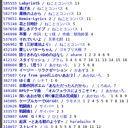
585555 
Labyrinth
 / ねことコンパス
584259 
逃げ水
 / ねことコンパス
582739 
屋根の上から
 / ねことコンパス
579651 
Remix-Lyrics 2
 / ねことコンパス
575148 
花と日時計
 / ねことコンパス
567650 
新しきドライブ
 / ねことコンパス
546998 
卒業
 / 作詞：むぅ様 / 作曲：朝泡鈴菜
537635 
それでいいよ
 / 天草七郎
506902 
雪（三好達治より）
 / ねことコンパス
452149 
愛しいバターちゃん
 / ゴキブリ大根
426006 
語りきれないゆめのはなし
 / akane
412132 
スタイリッシュ
 / プラム
388604 
愛う。(思う)
 / あかねいろ。
377379 
イージー・リラクゼーション
 / かあずま
375687 
Cry from good[ふかいあお２]
 / あかねいろ。
362738 
ゆく道
 / シナＴ
357491 
自動作詞ポエム「あなただったんだから」
 / くろぬん
349188 
RPGテーマ曲　「オルフェウスにようこそ！▼」
 / あかねいろ。
348114 
深いあおが吹く時(修正済み完成版)
 / あかねいろ。
345005 
ケーブルカーでGO!GO!
 / ラモネス
333626 
戦闘曲1
 / サイバー
333573 
戦闘曲1
 / サイバー
329807 
GAME ＧＩＲＬ
 / ひとり姫
321253 
起床 −とある朝のようす−
 / haradaiko
310657 
ストレイト
 / 山