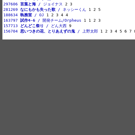
297606 
言葉と海
 / ジョイナス
281269 
なにもかも失った歌
 / ネッシーくん
188634 
執務室
 / OJ
163797 
試作4~6
 / 開発チーム/Orpheus
157713 
どんどこ祭り
 / どん大西
156704 
思いつきの花、とりあえずの鬼
 / 上野太郎
 1 2 3 4 5 6 7 