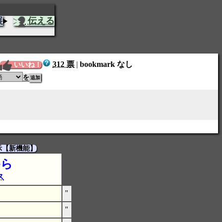
展
伝える
312 票
|
bookmark なし
いいね！
を
示【新機能】
から
ス
"
"