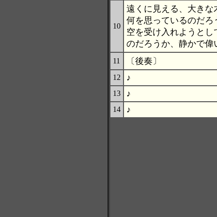
遠くに見える、大きな
何を思っているのだろ
10
空を受け入れようとし
のだろうか、静かで偉
〔後奏〕
11
♪
12
♪
13
♪
14