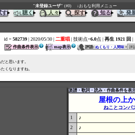
"未登録ユーザ"
(#0)
↓おもな利用メニュー
試す
聴く
人々
探す
知る
発
id =
582739
| 2020/05/30
|
二重唱
| 技術点=
6.0
点
|
再生 1921 回
|
作曲条件表示
map表示
評語:
ぬくもり・人間味
+
品だと思います。
みたくなりますね。
楽譜・歌詞・読み・作曲条件を表
屋根の上
ねことコンパ
♪
1
♪
2