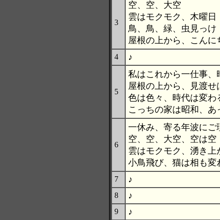
空、空、大空
雲はモクモク、木曜日
3
鳥、鳥、緑、虫見っけ
屋根の上から、こんに
♪
4
私はこれから一仕事、
屋根の上から、見渡せ
5
色は色々、時代は変わ
こっちの家は昭和、あ
一休み、寄る年波にご
空、空、大空、空は空
6
雲はモクモク、湧き上
小鳥飛び、猫は相も変
♪
7
♪
8
♪
9