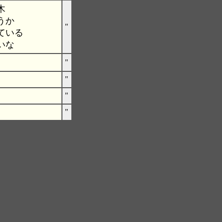
木
うか
"
ている
いな
"
"
"
"