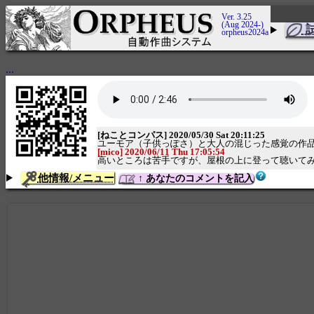
Ver. 3.25
(Aug 2024-)
orpheus2024a
...
[ねことコンパス] 2020/05/30 Sat 20:11:25
ユーモア（子供っぽさ）と大人の混じった感覚の作
[mico] 2020/06/11 Thu 17:05:54
高いところは苦手ですが、屋根の上に登って聴いて
他情報/メニュー
↑ あなたのコメントを記入