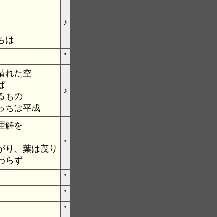
♪
ちは
"
晴れた空
ば
♪
るもの
っちは平成
理解を
"
がり、葉は茂り
わらず
"
"
"