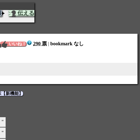
展
伝える
290 票
|
bookmark なし
いいね！
示【新機能】
"
"