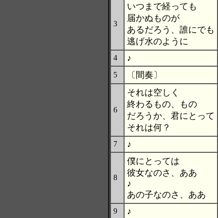
いつまで経っても
届かぬものが
3
あるだろう、誰にでも
逃げ水のように
♪
4
〔間奏〕
5
それは空しく
終わるもの、もの
6
だろうか、君にとって
それは何？
♪
7
僕にとっては
彼女なのさ、ああ
8
♪
あの子なのさ、ああ
♪
9