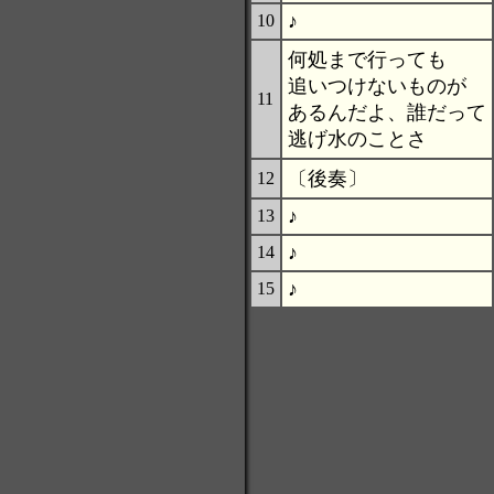
♪
10
何処まで行っても
追いつけないものが
11
あるんだよ、誰だって
逃げ水のことさ
〔後奏〕
12
♪
13
♪
14
♪
15