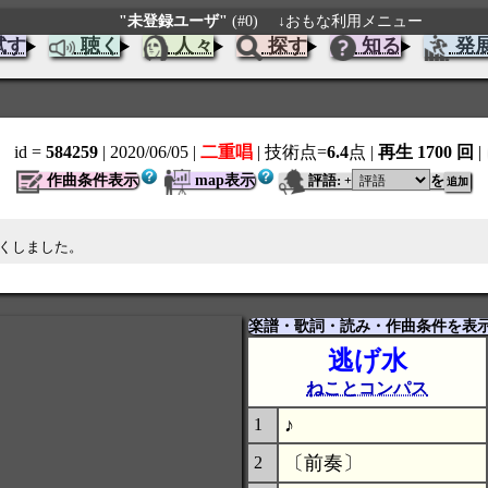
"未登録ユーザ"
(#0)
↓おもな利用メニュー
試す
聴く
人々
探す
知る
発
id =
584259
| 2020/06/05
|
二重唱
| 技術点=
6.4
点
|
再生 1700 回
|
作曲条件表示
map表示
評語:
を
+
若くしました。
楽譜・歌詞・読み・作曲条件を表
逃げ水
ねことコンパス
♪
1
〔前奏〕
2