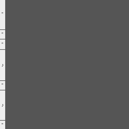
"
"
"
♪
"
♪
"