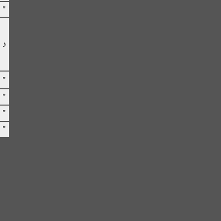
"
♪
"
"
"
"