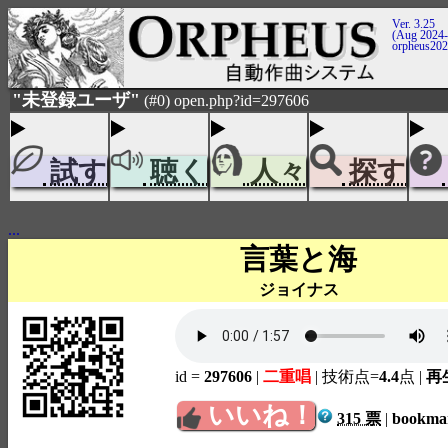
Ver. 3.25
(Aug 2024-
orpheus20
"未登録ユーザ"
(#0) open.php?id=297606
試す
聴く
人々
探す
...
言葉と海
ジョイナス
id =
297606
|
二重唱
| 技術点=
4.4
点
|
再生
いいね！
315 票
|
bookm