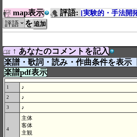
map表示
評語:
[実験的・手法開
を
↑ あなたのコメントを記入
楽譜・歌詞・読み・作曲条件を表示
楽譜pdf表示
♪
1
♪
2
♪
3
主体
客体
4
主観