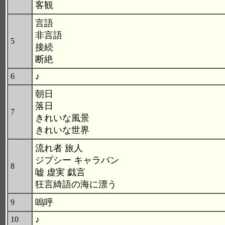
客観
言語
非言語
5
接続
断絶
♪
6
朝日
落日
7
きれいな風景
きれいな世界
流れ者 旅人
ジプシー キャラバン
8
嘘 虚実 戯言
狂言綺語の海に漂う
嗚呼
9
♪
10