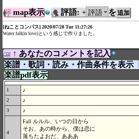
map表示
評語:
を
+
[ねことコンパス] 2020/07/28 Tue 11:27:26
Water fall(in love)という感じで作りました。
↑ あなたのコメントを記入
楽譜・歌詞・読み・作曲条件を表示
楽譜pdf表示
♪
1
♪
2
♪
3
Fall ルルル、いつの日から
そお、あの時から、僕は恋に
4
落ちたよおだ、あああ