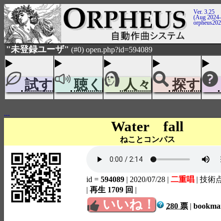
Ver. 3.25
(Aug 2024-
orpheus20
"未登録ユーザ"
(#0) open.php?id=594089
試す
聴く
人々
探す
...
Water fall
ねことコンパス
id =
594089
| 2020/07/28
|
二重唱
| 技術
|
再生 1709 回
|
いいね！
280 票
|
bookm