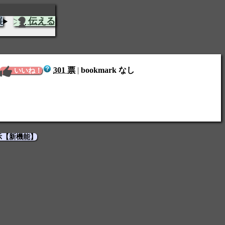
展
伝える
301 票
|
bookmark なし
いいね！
示【新機能】