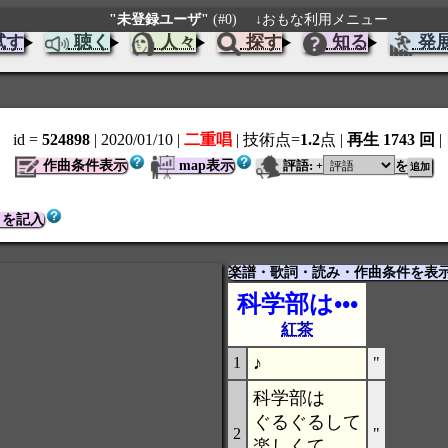
"未登録ユーザ"
(#0)
↓おもな利用メニュー
試す
聴く
人々
探す
知る
発
id =
524898
| 2020/01/10
|
二重唱
| 技術点=
1.2
点
|
再生 1743 回
|
作曲条件表示
map表示
評語:
を
+
トを記入
楽譜・歌詞・読み・作曲条件を表
科学部は•••
紅茶
♪
1
"
科学部は
ぐるぐるして
2
"
楽しくて