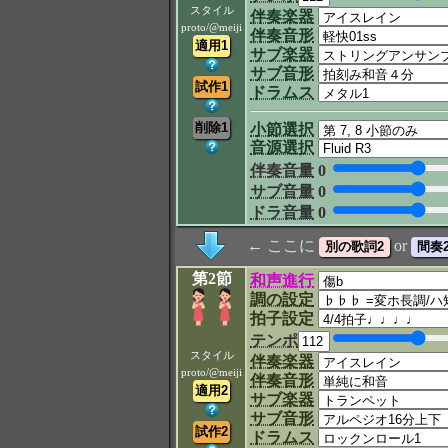
スタイル
伴奏楽器
proto/@meiji
伴奏音形
サブ楽器
サブ音形
ドラムス
小節選択
音源選択
伴奏音量
0
サブ音量
0
ドラ音量
0
← ここに
or
第2節
和声進行
調の設定
拍子設定
テンポ
スタイル
伴奏楽器
proto/@meiji
伴奏音形
サブ楽器
サブ音形
ドラムス