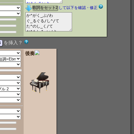
して以下を確認・修正
を挿入？
後奏