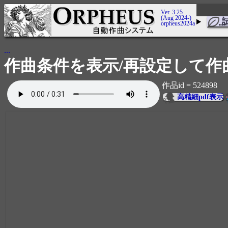
Ver. 3.25
(Aug 2024-)
orpheus2024a
...
作曲条件を表示/再設定して作
作品id = 524898
高精細pdf表示