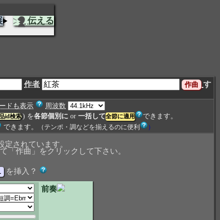
展
伝える
作者
す
ードも表示
周波数
) を
各節個別に
or
一括して
できます。
品id検索
できます。
（テンポ・調などを揃えるのに便利
）
設定されています。
て「作曲」をクリックして下さい。
を挿入？
前奏