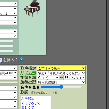
を挿入？
歌声指定
リズム形
旋律音域
～
旋律の型
音声音量
0
歌詞
（漢字かな混じり３～４行）