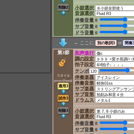
小節選択
音源選択
伴奏音量
0
サブ音量
0
ドラ音量
0
← ここに
or
第3節
和声進行
調の設定
拍子設定
テンポ
スタイル
伴奏楽器
proto/@meiji
伴奏音形
サブ楽器
サブ音形
ドラムス
小節選択
音源選択
伴奏音量
0
サブ音量
0