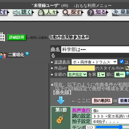
"未登録ユーザ"
(#0)
↓おもな利用メニュー
試す
聴く
人々
探す
知る
発
曲
自動作曲実験参加条件
(←初回にお勧め)
曲名
二重唱化
る
●
楽譜表示
コ
● 作品id=
のスタイル※(⇐
作
● 全節の
を第
節に
●現在、以下のように作曲条件が初期
以下の詳細設定で曲想や構成を変え
【曲先頭】
← ここに
or
第1節
和声進行
調の設定
拍子設定
テンポ