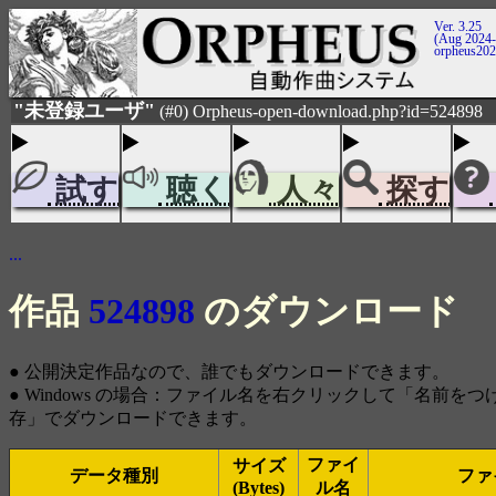
Ver. 3.25
(Aug 2024-
orpheus20
"未登録ユーザ"
(#0) Orpheus-open-download.php?id=524898
試す
聴く
人々
探す
...
作品
524898
のダウンロード
● 公開決定作品なので、誰でもダウンロードできます。
● Windows の場合：ファイル名を右クリックして「名前を
存」でダウンロードできます。
ファイ
サイズ
データ種別
ファ
(Bytes)
ル名