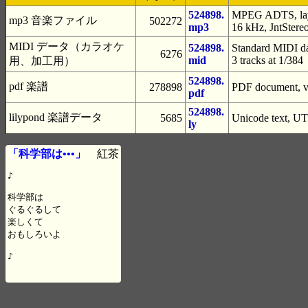
524898.
MPEG ADTS, laye
mp3 音楽ファイル
502272
mp3
16 kHz, JntStere
MIDI データ（カラオケ
524898.
Standard MIDI da
6276
mid
3 tracks at 1/384
用、加工用）
524898.
pdf 楽譜
278898
PDF document, ve
pdf
524898.
lilypond 楽譜データ
5685
Unicode text, UT
ly
「科学部は•••」
紅茶
♪

科学部は

ぐるぐるして

楽しくて

おもしろいよ

♪
