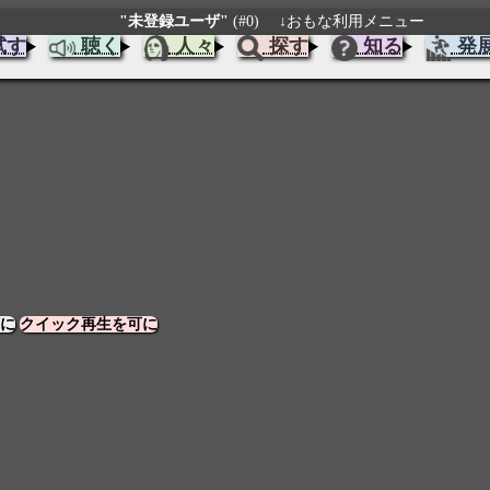
"未登録ユーザ"
(#0)
↓おもな利用メニュー
試す
聴く
人々
探す
知る
発
に
クイック再生を可に