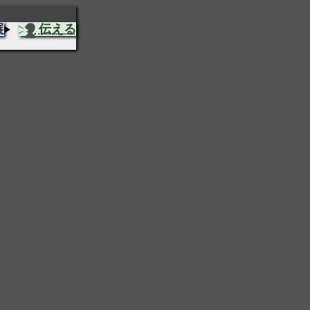
展
伝える