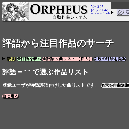
Ver. 3.25
(Aug 2024-)
orpheus2024a
...
評語から注目作品のサーチ
説明
全評語を表示
全評語 × 曲リスト （膨大）
新規の評語を提案
評語＝"" で選ぶ作品リスト
登録ユーザが特徴評語付けした曲リストです。
表示を作曲逆順
曲に戻る