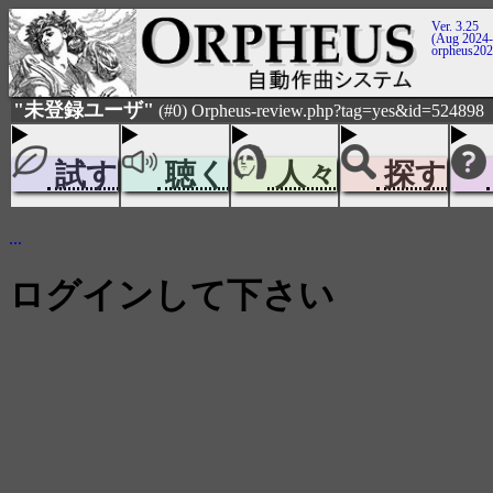
Ver. 3.25
(Aug 2024-
orpheus20
"未登録ユーザ"
(#0) Orpheus-review.php?tag=yes&id=524898
試す
聴く
人々
探す
...
ログインして下さい