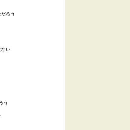
ただろう
はない
ろう
ら