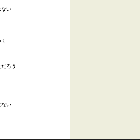
はない
ゆく
ただろう
はない