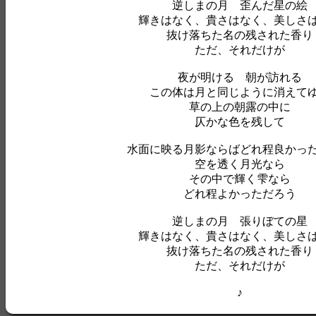
逆しまの月 歪んだ星の絵
輝きはなく、貴さはなく、美しさ
抜け落ちた名の残された香り
ただ、それだけが
夜が明ける 朝が訪れる
この体は月と同じように消えて
草の上の朝露の中に
仄かな色を残して
水面に映る月影ならばどれ程良かっ
空を透く月光なら
その中で輝く雫なら
どれ程よかっただろう
逆しまの月 張りぼての星
輝きはなく、貴さはなく、美しさ
抜け落ちた名の残された香り
ただ、それだけが
♪