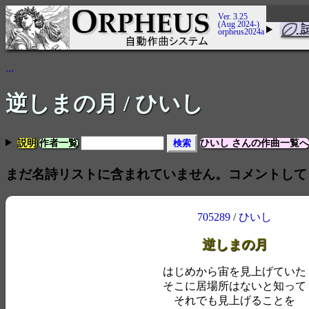
Ver. 3.25
(Aug 2024-)
orpheus2024a
...
逆しまの月
/ ひいし
説明
作者一覧
ひいし さんの作曲一覧へ
まだ名詩リストに含まれていません。コメントして
705289
/
ひいし
逆しまの月
はじめから宙を見上げていた
そこに居場所はないと知って
それでも見上げることを