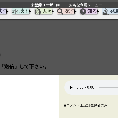
"未登録ユーザ"
(#0)
↓おもな利用メニュー
試す
聴く
人々
探す
知る
発
「送信」して下さい。
■コメント追記は登録者のみ