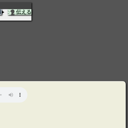
展
伝える