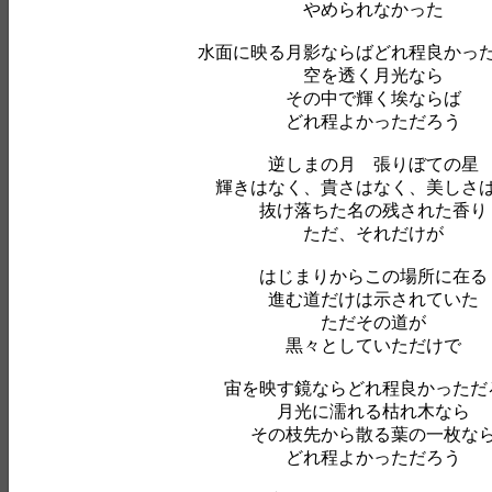
やめられなかった
水面に映る月影ならばどれ程良かっ
空を透く月光なら
その中で輝く埃ならば
どれ程よかっただろう
逆しまの月 張りぼての星
輝きはなく、貴さはなく、美しさ
抜け落ちた名の残された香り
ただ、それだけが
はじまりからこの場所に在る
進む道だけは示されていた
ただその道が
黒々としていただけで
宙を映す鏡ならどれ程良かっただ
月光に濡れる枯れ木なら
その枝先から散る葉の一枚な
どれ程よかっただろう