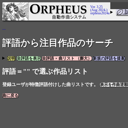
Ver. 3.25
(Aug 2024-)
orpheus2024a
...
評語から注目作品のサーチ
説明
全評語を表示
全評語 × 曲リスト （膨大）
新規の評語を提案
評語＝"" で選ぶ作品リスト
登録ユーザが特徴評語付けした曲リストです。
表示を作曲逆順
曲に戻る