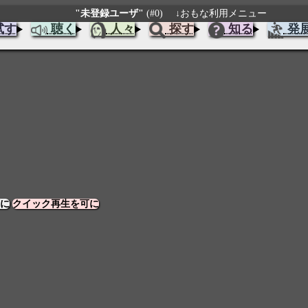
"未登録ユーザ"
(#0)
↓おもな利用メニュー
試す
聴く
人々
探す
知る
発
に
クイック再生を可に