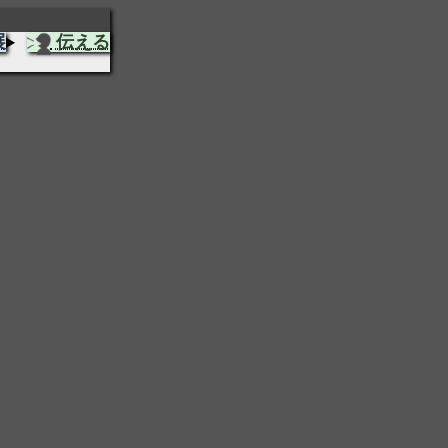
展
伝える