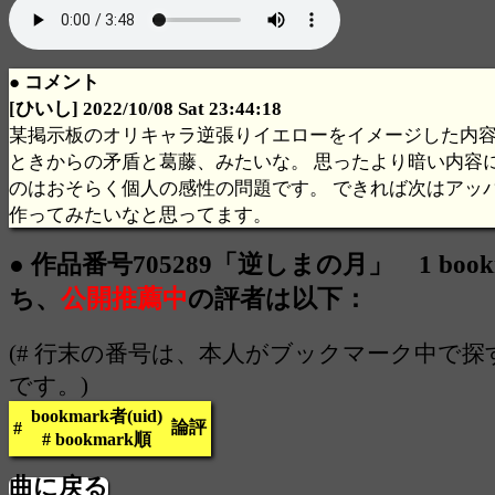
● コメント
[ひいし] 2022/10/08 Sat 23:44:18
某掲示板のオリキャラ逆張りイエローをイメージした内容
ときからの矛盾と葛藤、みたいな。 思ったより暗い内容
のはおそらく個人の感性の問題です。 できれば次はアッ
作ってみたいなと思ってます。
● 作品番号705289「逆しまの月」 1 book
ち、
公開推薦中
の評者は以下：
(# 行末の番号は、本人がブックマーク中で
です。)
bookmark者(uid)
論評
#
# bookmark順
曲に戻る