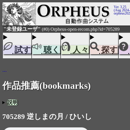
Ver. 3.25
(Aug 2024-
orpheus20
"未登録ユーザ"
(#0) Orpheus-open-recom.php?id=705289
試す
聴く
人々
探す
...
作品推薦(bookmarks)
説明
705289 逆しまの月 / ひいし