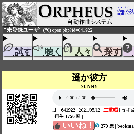
Ver. 3.25
(Aug 2024-
orpheus20
"未登録ユーザ"
(#0) open.php?id=641922
試す
聴く
人々
探す
...
遥か彼方
SUNNY
id =
641922
| 2021/05/12
|
二重唱
| 技術
|
再生 1756 回
|
いいね！
270 票
|
bookm