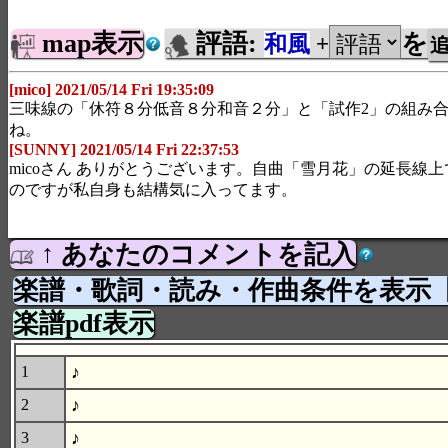
map表示
評語:
を
和風
+
[mico] 2021/05/14 Fri 19:35:09
三味線の「休符８分低音８分和音２分」と「試作2」の組み
ね。
[SUNNY] 2021/05/14 Fri 22:37:53
micoさん ありがとうございます。自曲「雪月花」の延長線
のですが私自身も結構気に入ってます。
↑ あなたのコメントを記入
楽譜・歌詞・読み・作曲条件を表示
楽譜pdf表示
♪
1
♪
2
♪
3