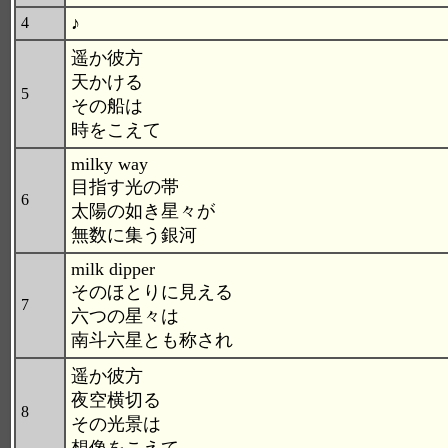
♪
4
遥か彼方
天かける
5
その船は
時をこえて
milky way
目指す光の帯
6
太陽の如き星々が
無数に集う銀河
milk dipper
そのほとりに見える
7
六つの星々は
南斗六星とも称され
遥か彼方
夜空横切る
8
その光景は