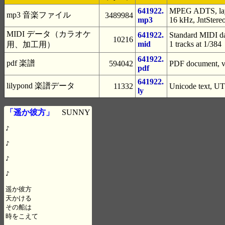
641922.
MPEG ADTS, laye
mp3 音楽ファイル
3489984
mp3
16 kHz, JntStere
MIDI データ（カラオケ
641922.
Standard MIDI da
10216
mid
1 tracks at 1/384
用、加工用）
641922.
pdf 楽譜
594042
PDF document, ve
pdf
641922.
lilypond 楽譜データ
11332
Unicode text, UT
ly
「遥か彼方」
SUNNY
♪

♪

♪

♪

遥か彼方

天かける

その船は

時をこえて
