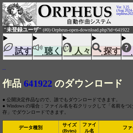
Ver. 3.25
(Aug 2024-
orpheus20
"未登録ユーザ"
(#0) Orpheus-open-download.php?id=641922
試す
聴く
人々
探す
...
作品
641922
のダウンロード
● 公開決定作品なので、誰でもダウンロードできます。
● Windows の場合：ファイル名を右クリックして「名前を
存」でダウンロードできます。
ファイ
サイズ
データ種別
ファ
(Bytes)
ル名