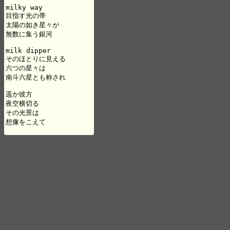
milky way

目指す光の帯

太陽の如き星々が

無数に集う銀河

milk dipper

そのほとりに見える

六つの星々は

南斗六星とも称され

遥か彼方

夜空横切る

その光景は

想像をこえて