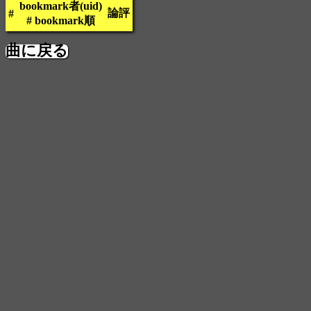
bookmark者(uid)
論評
#
# bookmark順
曲に戻る