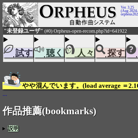
Ver. 3.25
(Aug 2024-
orpheus20
"未登録ユーザ"
(#0) Orpheus-open-recom.php?id=641922
試す
聴く
人々
探す
やや混んでいます。(load average ＝2.1
...
作品推薦(bookmarks)
説明