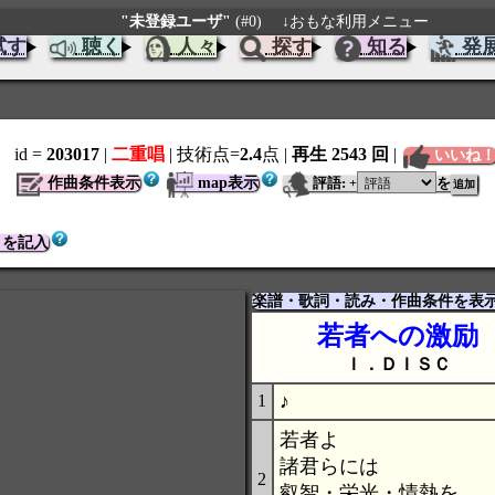
"未登録ユーザ"
(#0)
↓おもな利用メニュー
試す
聴く
人々
探す
知る
発
id =
203017
|
二重唱
| 技術点=
2.4
点
|
再生 2543 回
|
いいね
作曲条件表示
map表示
評語:
を
+
トを記入
楽譜・歌詞・読み・作曲条件を表
若者への激励
Ｉ．ＤＩＳＣ
♪
1
若者よ
諸君らには
2
叡智・栄光・情熱を