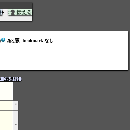
展
伝える
268 票
|
bookmark なし
！
示【新機能】
"
"