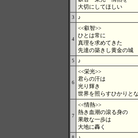
大切にしてほしい
♪
3
<<叡智>>
ひとは常に
4
真理を求めてきた
先達の築きし黄金の城
♪
5
<<栄光>>
君らの汗は
6
光り輝き
世界を照らすひかりと
<<情熱>>
熱き血潮の滾る身の
7
果敢な一歩は
大地に轟く
♪
8