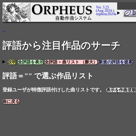
Ver. 3.25
(Aug 2024-)
orpheus2024a
...
評語から注目作品のサーチ
説明
全評語を表示
全評語 × 曲リスト （膨大）
新規の評語を提案
評語＝"" で選ぶ作品リスト
登録ユーザが特徴評語付けした曲リストです。
表示を作曲逆順
曲に戻る