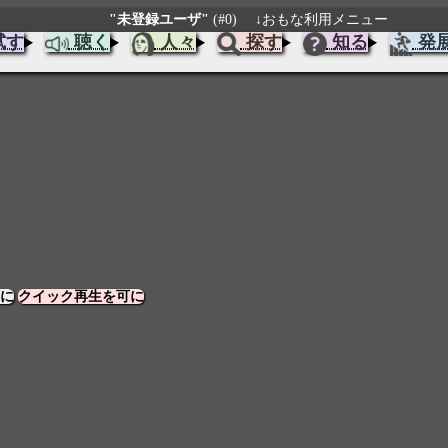
"未登録ユーザ"
(#0)
↓おもな利用メニュー
試す
聴く
人々
探す
知る
発
に
クイック再生を可に