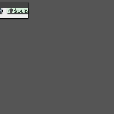
展
伝える