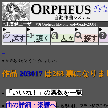
Ver. 3.25
(Aug 2024-
orpheus20
"未登録ユーザ"
(#0) Orpheus-like.php?uid=0&id=203017
試す
聴く
人々
探す
...
● 投票ありがとうございました。
作品
203017
は268 票になり
「いいね！」の票数を一覧
●
曲の詳細・楽譜へ
●
-- あるいは、ブラウザでこ