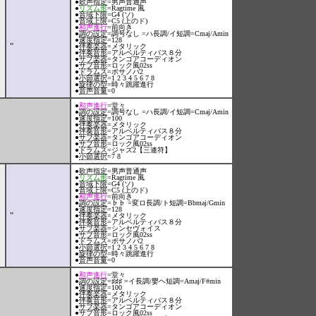
●
歌声指定
=男声普通声
●
リズム形
=Ragtime 風
●
音域下限
=G4 (ソ)
●
音域上限
=C5 (上のド)
●
和声進行
=前向き
●
調の設定
=調号なし =ハ長調/イ短調=Cmaj/Amin
●
速度指定
=128
"
●
伴奏楽器
=メタリック
●
伴奏音形
=アルベルティバス８分
●
サブ楽器
=タンゴアコーディオン
●
サブ音形
=ロック風02ss
●
ドラムス
=ボサノバ2
●
小節選択
=1 2 3 4 5 6 7 8
●
旋律の型
=時々跳躍進行
●
音声音量
=0
●
和声進行
=堂々
●
調の設定
=調号なし =ハ長調/イ短調=Cmaj/Amin
●
速度指定
=100
●
伴奏楽器
=メタリック
●
伴奏音形
=アルベルティバス８分
●
サブ楽器
=タンゴアコーディオン
●
サブ音形
=ロック風02ss
●
ドラムス
=ジャズ2【三連符】
●
小節選択
=7 8
●
歌声指定
=男声普通声
●
リズム形
=Ragtime 風
●
音域下限
=G4 (ソ)
●
音域上限
=C5 (上のド)
●
和声進行
=前向き
●
調の設定
=♭♭ =変ロ長調/ト短調=Bbmaj/Gmin
●
速度指定
=128
"
●
伴奏楽器
=メタリック
●
伴奏音形
=アルベルティバス８分
●
サブ楽器
=シンセヴォイス
●
サブ音形
=ロック風02ss
●
ドラムス
=ボサノバ2
●
小節選択
=1 2 3 4 5 6 7 8
●
旋律の型
=時々跳躍進行
●
音声音量
=0
●
和声進行
=堂々
●
調の設定
=♯♯♯ =イ長調/嬰ヘ短調=Amaj/F#min
●
速度指定
=100
●
伴奏楽器
=メタリック
●
伴奏音形
=アルベルティバス８分
●
サブ楽器
=タンゴアコーディオン
●
サブ音形
=ロック風02ss