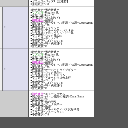
●
ドラムス
=ジャズ1【三連符】
●
小節選択
=7 8
●
歌声指定
=男声普通声
●
リズム形
=Ragtime 風
●
音域下限
=G4 (ソ)
●
音域上限
=C5 (上のド)
●
和声進行
=前向き
●
調の設定
=調号なし =ハ長調/イ短調=Cmaj/Amin
●
速度指定
=128
"
●
伴奏楽器
=メタリック
●
伴奏音形
=アルベルティバス８分
●
サブ楽器
=グロッケンシュピール
●
サブ音形
=ロック風02ss
●
ドラムス
=ボサノバ2
●
小節選択
=1 2 3 4 5 6 7 8
●
旋律の型
=時々跳躍進行
●
音声音量
=0
●
歌声指定
=男声普通声
●
リズム形
=Ragtime 風
●
音域下限
=G4 (ソ)
●
音域上限
=C5 (上のド)
●
和声進行
=前向き
●
調の設定
=調号なし =ハ長調/イ短調=Cmaj/Amin
●
速度指定
=120
"
●
伴奏楽器
=オーバードライブギター
●
伴奏音形
=ロック風01ss
●
サブ楽器
=スチールドラム
●
サブ音形
=アルペジオ16分上行
●
ドラムス
=ロック3
●
小節選択
=1 2 3 4 5 6 7 8
●
旋律の型
=時々跳躍進行
●
音声音量
=0
●
和声進行
=エモーショナル
●
調の設定
=♯♯ =ニ長調/ロ短調=Dmaj/Bmin
●
速度指定
=96
●
伴奏楽器
=鳥の囀り
●
伴奏音形
=ロック風01ss
●
サブ楽器
=海岸
●
サブ音形
=アルベルティバス変形８分
●
ドラムス
=フュージョン1
●
小節選択
=7 8