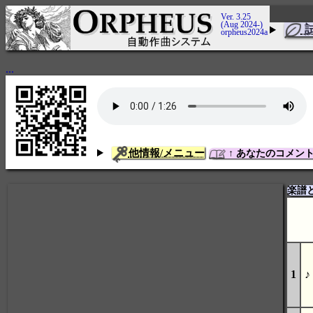
Ver. 3.25
(Aug 2024-)
orpheus2024a
...
他情報/メニュー
↑ あなたのコメン
楽譜
1
♪