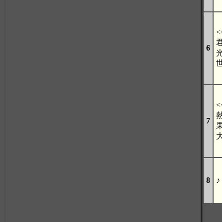
<
6
<
7
8
♪