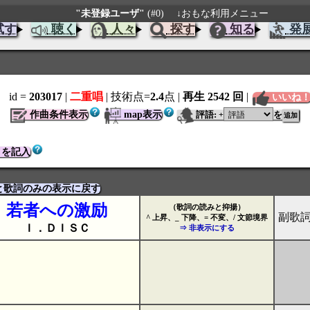
"未登録ユーザ"
(#0)
↓おもな利用メニュー
試す
聴く
人々
探す
知る
発
id =
203017
|
二重唱
| 技術点=
2.4
点
|
再生 2542 回
|
いいね
作曲条件表示
map表示
評語:
を
+
トを記入
と歌詞のみの表示に戻す
若者への激励
（歌詞の読みと抑揚）
副歌
^ 上昇、_ 下降、= 不変、/ 文節境界
Ｉ．ＤＩＳＣ
⇒ 非表示にする