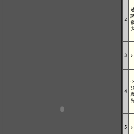
2
3
♪
<
4
5
♪