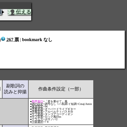
展
伝える
267 票
|
bookmark なし
！
副歌詞の
詞
作曲条件設定（一部）
読みと抑揚
●
和声進行
=「君を乗せて」風
●
調の設定
=調号なし =ハ長調/イ短調=Cmaj/Amin
●
速度指定
=96
●
伴奏楽器
=オーバードライブギター
●
伴奏音形
=アルベルティバス８分
●
サブ楽器
=タンゴアコーディオン
●
サブ音形
=ロック風03ss
●
ドラムス
=ボサノバ2
●
小節選択
=7 8