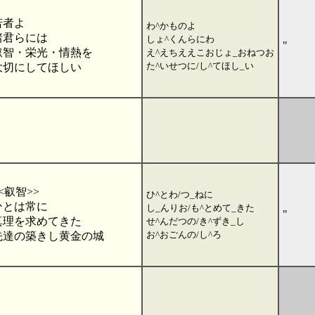
若者よ
わ^かものよ
諸君らには
しょ^くんらにわ
"
叡智・栄光・情熱を
え^えちええこおじょ_おねつお
た^いせつに/し^てほし_い
大切にしてほしい
<叡智>>
ひ^とわ/つ_ねに
ひとは常に
し_んりお/も^とめて_きた
"
真理を求めてきた
せ^んだつの/き^ずき_し
お^おごんの/し^ろ
先達の築きし黄金の城