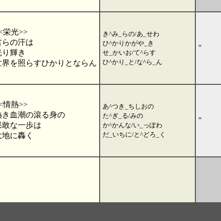
<栄光>>
き^み_らの/あ_せわ
君らの汗は
ひ^かりかがや_き
"
光り輝き
せ_かいお/て^らす
ひ^かり_と/な^ら_ん
世界を照らすひかりとならん
<情熱>>
あ^つき_ちしおの
熱き血潮の滾る身の
た^ぎ_る/みの
"
果敢な一歩は
か^かんな/い_っぽわ
だ_いちに/と^どろ_く
大地に轟く