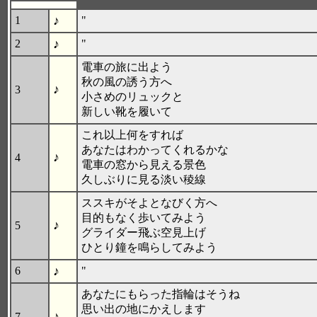
♪
1
"
♪
2
"
電車の旅に出よう
秋の風の誘う方へ
♪
3
小さめのリュックと
新しい靴を履いて
これ以上何をすれば
あなたはわかってくれるかな
♪
4
電車の窓から見える景色
久しぶりに見る淡い稜線
ススキがそよとなびく方へ
目的もなく歩いてみよう
♪
5
グライダー飛ぶ空見上げ
ひとり鐘を鳴らしてみよう
♪
6
"
あなたにもらった指輪はそうね
思い出の地にかえします
♪
7