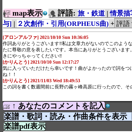
map表示
評語:
旅・鉄道
|
情景描
与]
|
２次創作・引用(ORPHEUS曲)
+
[アロンアルファ] 2021/10/10 Sun 10:36:05
作詞ありがとうございます‼私は文章力がないのでこのよう
たに尊敬の意を表したいです。本当にありがとうございます
きにやっちゃってください‼
[かりんとう] 2021/10/10 Sun 12:17:27
気に入っていただけたら幸いです！曲がよかったので詞をつ
ね！！
[かりんとう] 2021/11/03 Wed 18:49:53
この詞を書く数週間前に長野の霧ヶ峰高原に行ったので、そ
↑ あなたのコメントを記入
楽譜・歌詞・読み・作曲条件を表示
楽譜pdf表示