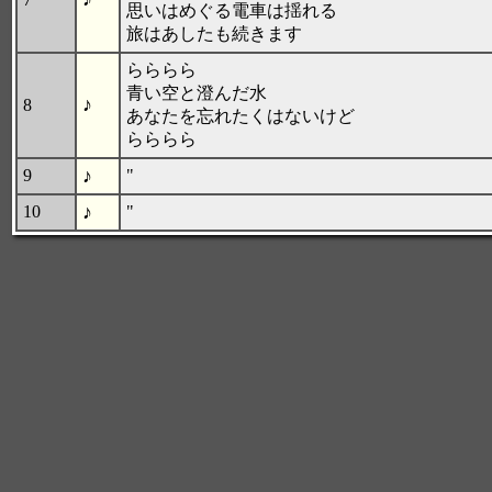
思いはめぐる電車は揺れる
旅はあしたも続きます
らららら
青い空と澄んだ水
♪
8
あなたを忘れたくはないけど
らららら
♪
9
"
♪
10
"