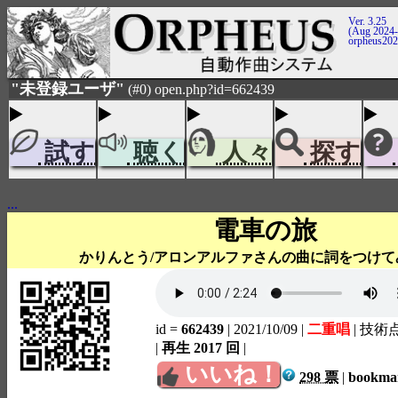
Ver. 3.25
(Aug 2024-
orpheus20
"未登録ユーザ"
(#0) open.php?id=662439
試す
聴く
人々
探す
...
電車の旅
かりんとう/アロンアルファさんの曲に詞をつけて
id =
662439
| 2021/10/09
|
二重唱
| 技術
|
再生 2017 回
|
いいね！
298 票
|
bookm