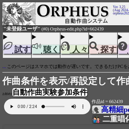
Ver. 3.25
(Aug 2024-
orpheus20
"未登録ユーザ"
(#0) Orpheus-edit.php?id=662439
試す
聴く
人々
探す
...
このページはスマホでは動作が遅いです。できるだけPCを
作曲条件を表示/再設定して作
自動作曲実験参加条件
お勧め)
作品id = 662439
高精細p
二重唱