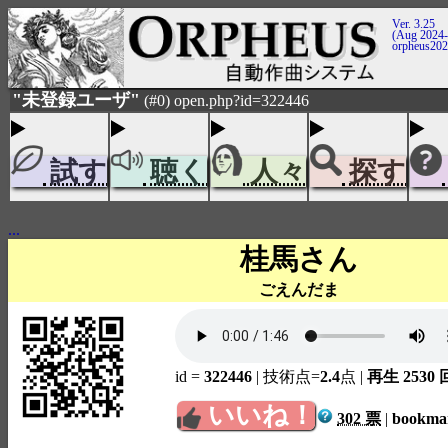
Ver. 3.25
(Aug 2024-
orpheus20
"未登録ユーザ"
(#0) open.php?id=322446
試す
聴く
人々
探す
...
桂馬さん
ごえんだま
id =
322446
| 技術点=
2.4
点
|
再生 2530 
いいね！
302 票
|
bookm