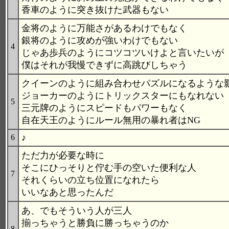
香車のように突き抜けた武器もない
金将のように万能さがあるわけでもなく
銀将のように攻めが強いわけでもない
4
じゃあ歩兵のようにコツコツいけよと言いたいが
僕はそれが我慢できずに高跳びしちゃう
クイーンのように組み合わせパズルになるような
ジョーカーのようにトリックスターにもなれない
5
三元牌のようにスピードもパワーもなく
自在天王のようにルール無用の暴れ者はNG
♪
6
ただ力が必要な時に
そこにひっそりと佇む手の空いた便利な人
7
それくらいの立ち位置になれたら
いいなあと思ったんだ
あ、でもそういう人が三人
揃っちゃうと勝負に勝っちゃうのか
8