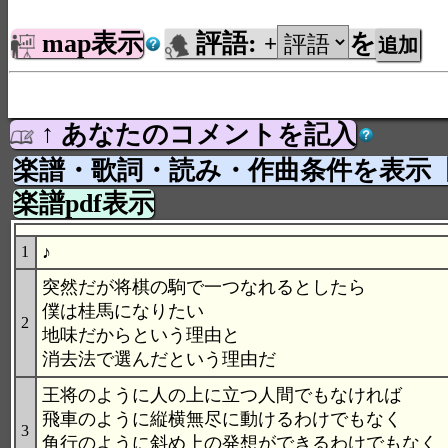
map表示
評語:
を
+
↑ あなたのコメントを記入
楽譜・歌詞・読み・作曲条件を表示
楽譜pdf表示
♪
1
突然だが将棋の駒で一つなれるとしたら
僕は桂馬になりたい
2
地味だからという理由と
消去法で選んだという理由だ
王将のように人の上に立つ人間でもなければ
飛車のように縦横無尽に動けるわけでもなく
3
角行のように斜め上の発想ができるわけでもなく