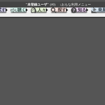
"未登録ユーザ"
(#0)
↓おもな利用メニュー
試す
聴く
人々
探す
知る
発