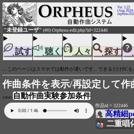
Ver. 3.25
(Aug 2024-
orpheus20
"未登録ユーザ"
(#0) Orpheus-edit.php?id=322446
試す
聴く
人々
探す
...
このページはスマホでは動作が遅いです。できるだけPCを
作曲条件を表示/再設定して作
自動作曲実験参加条件
お勧め)
作品id = 322446
高精細p
二重唱