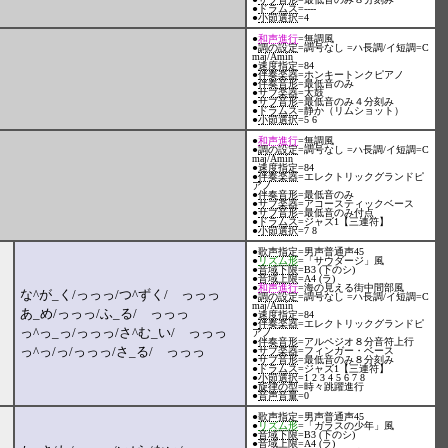
●
ドラムス
=----
●
小節選択
=4
●
和声進行
=無調風
●
調の設定
=調号なし =ハ長調/イ短調=C
maj/Amin
●
速度指定
=84
●
伴奏楽器
=ホンキートンクピアノ
●
伴奏音形
=最低音のみ
●
サブ楽器
=太鼓
●
サブ音形
=最低音のみ４分刻み
●
ドラムス
=静か（リムショット）
●
小節選択
=5 6
●
和声進行
=無調風
●
調の設定
=調号なし =ハ長調/イ短調=C
maj/Amin
●
速度指定
=84
●
伴奏楽器
=エレクトリックグランドピ
アノ
●
伴奏音形
=最低音のみ
●
サブ楽器
=アコースティックベース
●
サブ音形
=最低音のみ付点
●
ドラムス
=ジャズ1【三連符】
●
小節選択
=7 8
●
歌声指定
=男声普通声45
●
リズム形
=「サウダージ」風
●
音域下限
=B3 (下のシ)
●
音域上限
=A4 (ラ)
●
和声進行
=海の見える街中間部風
な^が_く/っっっ/つ^ずく/ っっっ
●
調の設定
=調号なし =ハ長調/イ短調=C
maj/Amin
あ_め/っっっ/ふ_る/ っっっ
●
速度指定
=84
●
伴奏楽器
=エレクトリックグランドピ
っ^っ_っ/っっっ/さ^む_い/ っっっ
アノ
●
伴奏音形
=アルペジオ８分音符上行
っ^っ/っ/っっっ/さ_る/ っっっ
●
サブ楽器
=フィンガー・ベース
●
サブ音形
=最低音のみ８分刻み
●
ドラムス
=ジャズ1【三連符】
●
小節選択
=1 2 3 4 5 6 7 8
●
旋律の型
=時々跳躍進行
●
音声音量
=0
●
歌声指定
=男声普通声45
●
リズム形
=「ガラスの少年」風
●
音域下限
=B3 (下のシ)
●
音域上限
=A4 (ラ)