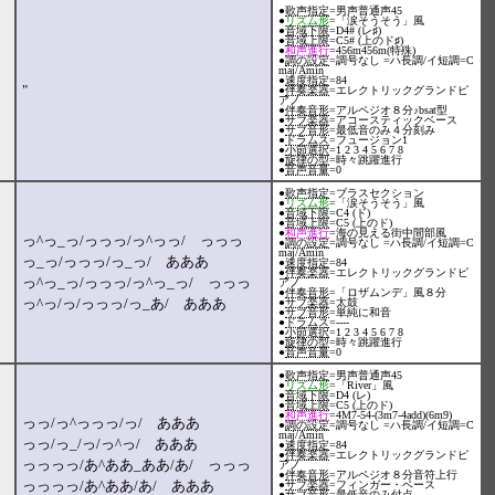
●
歌声指定
=男声普通声45
●
リズム形
=「涙そうそう」風
●
音域下限
=D4# (レ♯)
●
音域上限
=C5# (上のド♯)
●
和声進行
=456m456m(特殊)
●
調の設定
=調号なし =ハ長調/イ短調=C
maj/Amin
●
速度指定
=84
"
●
伴奏楽器
=エレクトリックグランドピ
アノ
●
伴奏音形
=アルペジオ８分♪bsat型
●
サブ楽器
=アコースティックベース
●
サブ音形
=最低音のみ４分刻み
●
ドラムス
=フュージョン1
●
小節選択
=1 2 3 4 5 6 7 8
●
旋律の型
=時々跳躍進行
●
音声音量
=0
●
歌声指定
=ブラスセクション
●
リズム形
=「涙そうそう」風
●
音域下限
=C4 (ド)
●
音域上限
=C5 (上のド)
●
和声進行
=海の見える街中間部風
っ^っ_っ/っっっ/っ^っっ/ っっっ
●
調の設定
=調号なし =ハ長調/イ短調=C
maj/Amin
っ_っ/っっっ/っ_っ/ あああ
●
速度指定
=84
●
伴奏楽器
=エレクトリックグランドピ
っ^っ_っ/っっっ/っ^っ_っ/ っっっ
アノ
●
伴奏音形
=「ロザムンデ」風８分
っ^っ/っ/っっっ/っ_あ/ あああ
●
サブ楽器
=太鼓
●
サブ音形
=単純に和音
●
ドラムス
=----
●
小節選択
=1 2 3 4 5 6 7 8
●
旋律の型
=時々跳躍進行
●
音声音量
=0
●
歌声指定
=男声普通声45
●
リズム形
=「River」風
●
音域下限
=D4 (レ)
●
音域上限
=C5 (上のド)
●
和声進行
=4M7-54-(3m7-4add)(6m9)
っっ/っ^っっっ/っ/ あああ
●
調の設定
=調号なし =ハ長調/イ短調=C
maj/Amin
っっ/っ_/っ/っ^っ/ あああ
●
速度指定
=84
●
伴奏楽器
=エレクトリックグランドピ
っっっっ/あ^ああ_ああ/あ/ っっっ
アノ
●
伴奏音形
=アルペジオ８分音符上行
っっっっ/あ^ああ/あ/ あああ
●
サブ楽器
=フィンガー・ベース
●
サブ音形
=最低音のみ付点