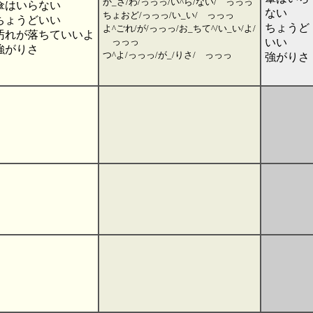
か_さ/わ/っっっ/い^ら/ない/ っっっ
傘はいらない
ない
ちょおど/っっっ/い_い/ っっっ
ちょうどいい
ちょうど
よ^ごれ/が/っっっ/お_ちて^/い_い/よ/
汚れが落ちていいよ
っっっ
いい
強がりさ
つ^よ/っっっ/が_/りさ/ っっっ
強がりさ