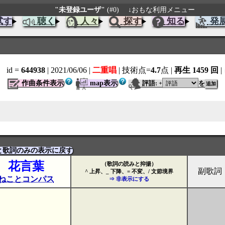
"未登録ユーザ"
(#0)
↓おもな利用メニュー
試す
聴く
人々
探す
知る
発
id =
644938
| 2021/06/06
|
二重唱
| 技術点=
4.7
点
|
再生 1459 回
|
作曲条件表示
map表示
評語:
を
+
と歌詞のみの表示に戻す
花言葉
（歌詞の読みと抑揚）
副歌詞
^ 上昇、_ 下降、= 不変、/ 文節境界
ねことコンパス
⇒ 非表示にする