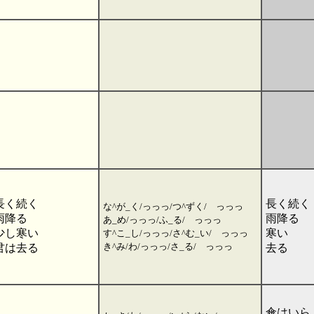
長く続く
長く続く
な^が_く/っっっ/つ^ずく/ っっっ
雨降る
雨降る
あ_め/っっっ/ふ_る/ っっっ
少し寒い
寒い
す^こ_し/っっっ/さ^む_い/ っっっ
き^み/わ/っっっ/さ_る/ っっっ
君は去る
去る
傘はいら