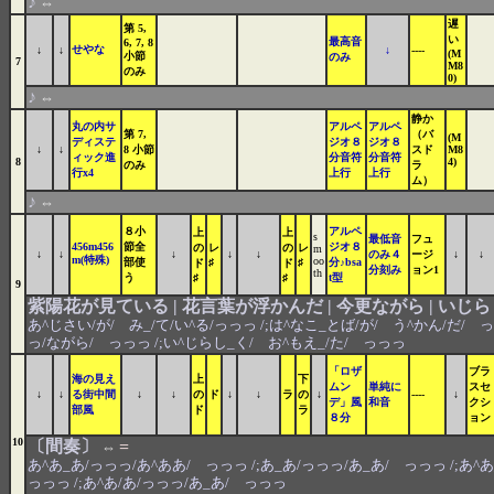
♪
⇔
遅
第 5,
い
最高音
6, 7, 8
せやな
↓
↓
↓
----
(M
小節
のみ
7
M8
のみ
0)
♪
⇔
静か
丸の内サ
アルペ
アルペ
第 7,
（バ
(M
ディステ
ジオ８
ジオ８
↓
↓
8 小節
スド
M8
ィック進
分音符
分音符
8
4)
のみ
ラ
行x4
上行
上行
ム）
♪
⇔
８小
アルペ
上
上
s
最低音
フュ
456m456
節全
ジオ８
の
レ
の
レ
m
↓
↓
↓
↓
↓
のみ４
ージ
↓
↓
m(特殊)
oo
部使
♯
♯
分♪bsa
ド
ド
分刻み
ョン1
th
う
♯
♯
t型
9
紫陽花が見ている | 花言葉が浮かんだ | 今更ながら | いじ
あ^じさい/が/ み_/て/い^る/っっっ /;は^なこ_とば/が/ う^かん/だ/ 
っ/ながら/ っっっ /;い^じらし_く/ お^もえ_/た/ っっっ
「ロザ
ブラ
海の見え
上
下
ムン
単純に
スセ
↓
↓
る街中間
↓
↓
の
ド
↓
↓
ラ
の
↓
----
↓
デ」風
和音
クシ
部風
ド
ラ
８分
ョン
10
〔間奏〕
=
⇔
あ^あ_あ/っっっ/あ^ああ/ っっっ /;あ_あ/っっっ/あ_あ/ っっっ /;あ^
っっっ /;あ^あ/あ/っっっ/あ_あ/ っっっ