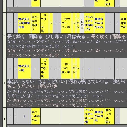
のみ
点
連
符】
♪
⇔
「サ
８小
アルペ
s
海の見え
ウダ
「サウ
下
最低音
男声
節全
ジオ８
m
↓
↓
る街中間
ー
ラ
↓
↓
ダー
ラ
の
のみ８
↓
↓
普通
oo
部使
分音符
部風
ジ」
ジ」風
シ
分刻み
声45
th
う
上行
風
4
長く続く | 雨降る | 少し寒い | 君は去る
長く続く | 雨降る |
⇔
な^が_く/っっっ/つ^ずく/ っっっ /;あ_め/っっっ/ふ_る/ っっっ /;す^
っっっ /;き^み/わ/っっっ/さ_る/ っっっ
な^が_く/っっっ/つ^ずく/ っっっ /;あ_め/っっっ/ふ_る/ っっっ /;っ^
っっっ /;っ^っ/っ/っっっ/さ_る/ っっっ
「ガ
ラス
「ドレ
上
海の見え
↓
↓
↓
の少
↓
↓
↓
ミの
の
レ
↓
↓
↓
↓
↓
↓
る街
年」
歌」風
ド
風
傘はいらない | ちょうどいい | 汚れが落ちていいよ | 強が
5
ちょうどいい | | 強がりさ
か_さ/わ/っっっ/い^ら/ない/ っっっ /;ちょおど/っっっ/い_い/ っっっ /
ちて^/い_い/よ/ っっっ /;つ^よ/っっっ/が_/りさ/ っっっ
か_さ/わ/っっっ/い^ら/ない/ っっっ /;ちょおど/っっっ/い_い/ っっっ /
っっ^/っ_っ/っ/ っっっ /;つ^よ/っっっ/が_/りさ/ っっっ
アルペ
静か
第 7,
最低音
ジオ８
（３
↓
↓
↓
8 小節
のみ付
↓
分♪bsa
連
6
のみ
点
t型
符）