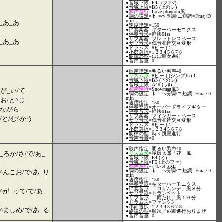
●
音域下限
=F4# (ファ♯)
●
音域上限
=B5 (上のシ)
●
和声進行
=Love phantom風
●
調の設定
=♭ =ヘ長調/ニ短調=Fmaj/D
min
_あ_あ
●
速度指定
=150
●
伴奏楽器
=ギターハーモニクス
●
伴奏音形
=軽快01ss
●
サブ楽器
=フレットレスベース
_あ_あ
●
サブ音形
=低音和音交互変形
●
ドラムス
=8ビート1
●
小節選択
=1 2 3 4 5 6 7 8
●
旋律の型
=ほぼ順次進行
●
音声音量
=0
●
歌声指定
=明るい男声40
●
リズム形
=8ビート(シンプル) 1
●
音域下限
=B3 (下のシ)
●
音域上限
=A4# (ラ♯)
●
和声進行
=Snowman風3
らが_い/て
●
調の設定
=♭ =ヘ長調/ニ短調=Fmaj/D
min
/お/と^じ_
●
速度指定
=150
●
伴奏楽器
=オーバードライブギター
_/ながら
●
伴奏音形
=軽快01ss
●
サブ楽器
=フィンガー・ベース
/と/む^かう
●
サブ音形
=低音和音交互変形
●
ドラムス
=8ビート1
●
小節選択
=1 2 3 4 5 6 7 8
●
旋律の型
=時々跳躍進行
●
音声音量
=0
●
歌声指定
=明るい男声40
お_ろか/さ/で/あ_
●
リズム形
=滝廉太郎「花」風
●
音域下限
=E4 (ミ)
●
音域上限
=F5 (上のファ)
●
和声進行
=パレオSKE
●
調の設定
=♭ =ヘ長調/ニ短調=Fmaj/D
ば^んこお/で/あ_り
min
●
速度指定
=150
●
伴奏楽器
=ギターハーモニクス
●
伴奏音形
=「ロザムンデ」風８分
み^が_って/で/あ_
●
サブ楽器
=トランペット
●
サブ音形
=「雨だれ」風１６分
●
ドラムス
=ファンク3
●
小節選択
=1 2 3 4 5 6 7 8
い^ましめ/で/あ_る
●
旋律の型
=順次／跳躍進行おりまぜ
●
音声音量
=0