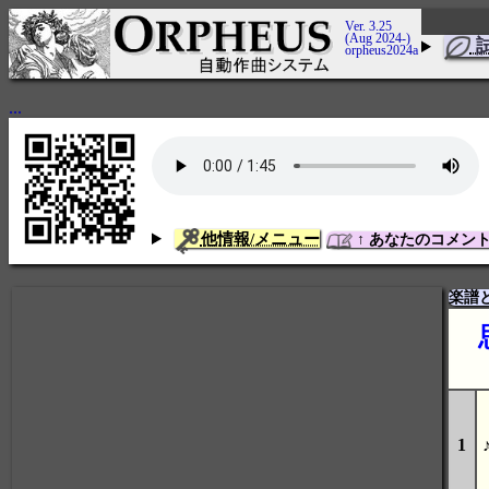
Ver. 3.25
(Aug 2024-)
orpheus2024a
...
他情報/メニュー
↑ あなたのコメン
楽譜
1