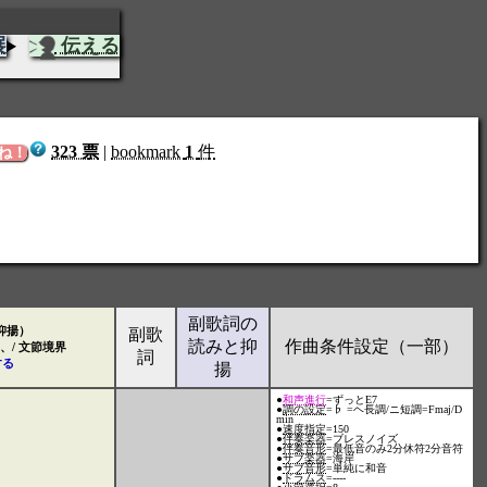
展
伝える
323 票
|
bookmark
1
件
ね！
副歌詞の
抑揚）
副歌
読みと抑
作曲条件設定（一部）
変、/ 文節境界
詞
する
揚
●
和声進行
=ずっとE7
●
調の設定
=♭ =ヘ長調/ニ短調=Fmaj/D
min
●
速度指定
=150
●
伴奏楽器
=ブレスノイズ
●
伴奏音形
=最低音のみ2分休符2分音符
●
サブ楽器
=海岸
●
サブ音形
=単純に和音
●
ドラムス
=----