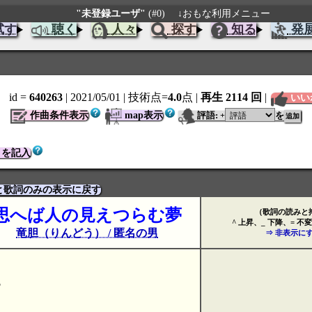
"未登録ユーザ"
(#0)
↓おもな利用メニュー
試す
聴く
人々
探す
知る
発
id =
640263
| 2021/05/01
| 技術点=
4.0
点
|
再生 2114 回
|
いい
作曲条件表示
map表示
評語:
を
+
トを記入
と歌詞のみの表示に戻す
思へば人の見えつらむ夢
（歌詞の読みと
^ 上昇、_ 下降、= 不
竜胆（りんどう） / 匿名の男
⇒ 非表示に
♪