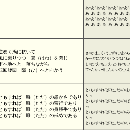
あ^あ^あ^あ^あ^あ^あ^あ^
あ_あ_あ_あ_あ_あ_あ_あ
♪
あ^あ^あ^あ^あ^あ^あ^あ
あ_あ_あ_あ_あ_あ_あ_あ
逆巻く渦に抗いて
さ^かま_く/う_ず/に/あ^
風に乗りつつ 翼（はね）を閉じ
か^ぜ/に/の^り/つつ/は^ね
下へ地へと 落ちながら
し^た/え/ち_/え/と/お^ち
て^んかいせ_んかいひ_/え
転回旋回 陽（ひ）へと向かう
と/も/す^れ/ば/た_だ/の/
りっ
ともすれば 唯（ただ）の愚かさであり
と/も/す^れ/ば/た_だ/の/
ともすれば 唯（ただ）の蛮行であり
っ
ともすれば 唯（ただ）の身勝手であり
と/も/す^れ/ば/た_だ/の/
ともすれば 唯（ただ）の戒めである
りっ
と/も/す^れ/ば/た_だ/の/