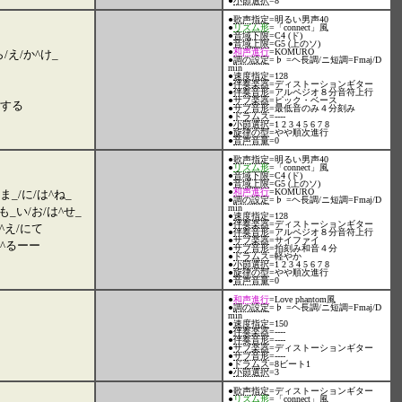
●
小節選択
=8
●
歌声指定
=明るい男声40
●
リズム形
=「connect」風
●
音域下限
=C4 (ド)
●
音域上限
=G5 (上のソ)
●
和声進行
=KOMURO
ら/え/か^け_
●
調の設定
=♭ =ヘ長調/ニ短調=Fmaj/D
min
●
速度指定
=128
●
伴奏楽器
=ディストーションギター
●
伴奏音形
=アルペジオ８分音符上行
●
サブ楽器
=ピック・ベース
っする
●
サブ音形
=最低音のみ４分刻み
●
ドラムス
=----
●
小節選択
=1 2 3 4 5 6 7 8
●
旋律の型
=やや順次進行
●
音声音量
=0
●
歌声指定
=明るい男声40
●
リズム形
=「connect」風
●
音域下限
=C4 (ド)
●
音域上限
=G5 (上のソ)
●
和声進行
=KOMURO
ま_/に/は^ね_
●
調の設定
=♭ =ヘ長調/ニ短調=Fmaj/D
min
も_い/お/は^せ_
●
速度指定
=128
●
伴奏楽器
=ディストーションギター
^え/にて
●
伴奏音形
=アルペジオ８分音符上行
●
サブ楽器
=サイファイ
え^るーー
●
サブ音形
=拍刻み和音４分
●
ドラムス
=軽やか
●
小節選択
=1 2 3 4 5 6 7 8
●
旋律の型
=やや順次進行
●
音声音量
=0
●
和声進行
=Love phantom風
●
調の設定
=♭ =ヘ長調/ニ短調=Fmaj/D
min
●
速度指定
=150
●
伴奏楽器
=----
●
伴奏音形
=----
●
サブ楽器
=ディストーションギター
●
サブ音形
=----
●
ドラムス
=8ビート1
●
小節選択
=3
●
歌声指定
=ディストーションギター
●
リズム形
=「connect」風