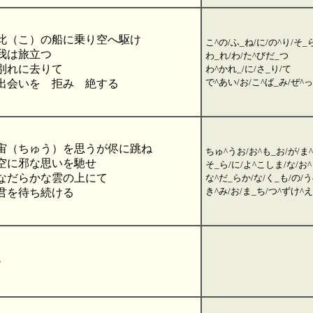
此（こ）の船に乗り空へ駆け
こ^の/ふ_ね/に/の^り/そ_
我は旅立つ
わ_れ/わ/た^びだ_つ
別れに去りて
わ^かれ_/に/さ_り/て
で^あい/お/こ^ば_み/ぜ^
出会いを 拒み 絶する
宙（ちゅう）を思うが侭に跳ね
ちゅ^うお/お^も_お/が/ま^
空に邪な思いを馳せ
そ_ら/に/よ^こしま/な/お^
なだらかな雲の上にて
な^だ_らか/な/く_も/の/う
き^み/お/ま_ち/つ^ずけ^
君を待ち続ける
♪