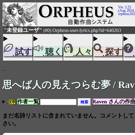
Ver. 3.25
(Aug 2024-
orpheus20
"未登録ユーザ"
(#0) Orpheus-user-lyrics.php?id=640263
試す
聴く
人々
探す
...
思へば人の見えつらむ夢
/ Ra
作者一覧
Raven さんの作
説明
まだ名詩リストに含まれていません。コメントして
さい。