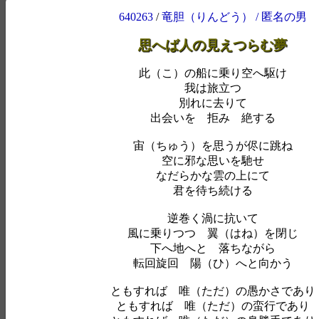
640263
/
竜胆（りんどう） / 匿名の男
思へば人の見えつらむ夢
此（こ）の船に乗り空へ駆け
我は旅立つ
別れに去りて
出会いを 拒み 絶する
宙（ちゅう）を思うが侭に跳ね
空に邪な思いを馳せ
なだらかな雲の上にて
君を待ち続ける
逆巻く渦に抗いて
風に乗りつつ 翼（はね）を閉じ
下へ地へと 落ちながら
転回旋回 陽（ひ）へと向かう
ともすれば 唯（ただ）の愚かさであり
ともすれば 唯（ただ）の蛮行であり