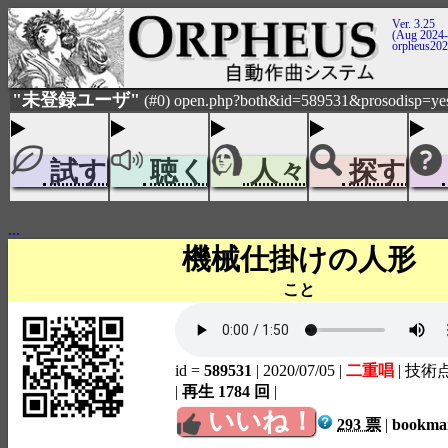
Ver. 3.25
(Aug 2024-
orpheus20
"未登録ユーザ"
(#0) open.php?both&id=589531&prosodisp=ye
試す
聴く
人々
探す
...
機械仕掛けの人形
こと
id =
589531
| 2020/07/05
|
二重唱
| 技術
|
再生 1784 回
|
いいね！
293 票
|
bookm