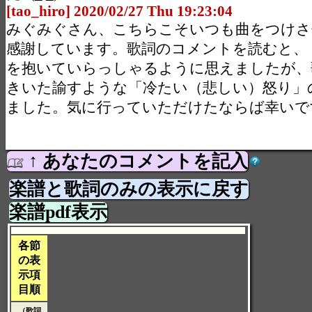
[tao_hiro] 2020/02/27 Thu 19:23:04
みぐみぐさん、こちらこそいつも曲をつけさ
感謝しています。歌詞のコメントを読むと、
を抱いていらっしゃるように思えましたが、
きいた諭すような「冷たい（悲しい）怒り」
ました。気に行っていただけたならば幸いで
↑ あなたのコメントを記入
楽譜と歌詞のみの表示に戻す
楽譜pdf表示
各節
の表
示項
目順
（歌詞