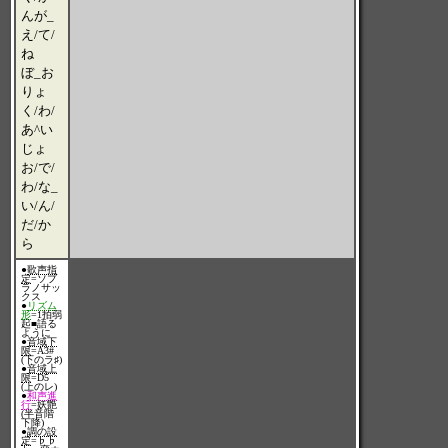
んが_
え/て/
ね
ぼ_お
りょ
く/わ/
あ^い
じょ
お/で/
わ/な_
い/ん/
だ/か
ら
●
歌声指
定
=ソプ
ラノサッ
クス
●
リズム
形
=1拍弱
起■語る
ように
●
音域下
限
=A3#
(下のラ♯)
●
音域上
限
=D5
(上のレ)
●
和声進
行
=妖艶
(半音階
下降)
●
調の設
定
=♭♭