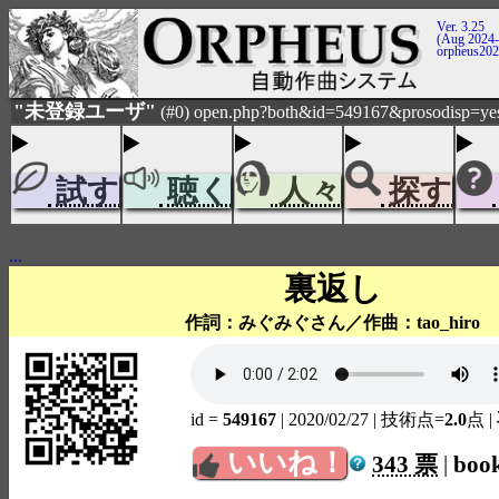
Ver. 3.25
(Aug 2024-
orpheus20
"未登録ユーザ"
(#0) open.php?both&id=549167&prosodisp=ye
試す
聴く
人々
探す
...
裏返し
作詞：みぐみぐさん／作曲：tao_hiro
id =
549167
| 2020/02/27
| 技術点=
2.0
点
|
いいね！
343 票
|
boo