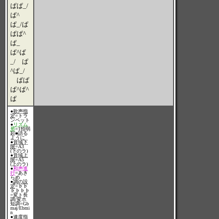
ぱぱ_/
ぱ^
ぱ_/ぱ
ぱぱ^
ぱ_
ぱ^ぱ
_/ ぱ
^ぱ_/
ぱぱ
ぱ^ぱ^
ぱ
●
歌声指
定
=トラ
ンペット
●
リズム
形
=1拍弱
起■語る
ように
●
音域下
限
=A3
(下のラ)
●
音域上
限
=A5
(上のラ)
●
和声進
行
=あき
らめ
●
調の設
定
=♭♭
♭♭♭♭
=変ト長
調/変ホ
短調=Gb
maj/Ebmi
n
●
速度指