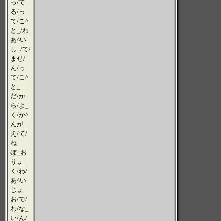
っ/て
る/っ
て/こ^
と_/わ
あ^い
し_/て/
ませ/
ん/っ
て/こ^
と_
だ/か
ら/よ_
く/か^
んが_
え/て/
ね
ぼ_お
りょ
く/わ/
あ^い
じょ
お/で/
わ/な_
い/ん/