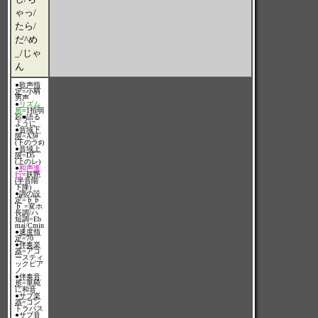
ゃっ/
たら/
だ^め
_/じゃ
ん
●
歌声指
定
=小柄
男声
●
リズム
形
=1拍弱
起■語る
ように
●
音域下
限
=A3#
(下のラ♯)
●
音域上
限
=D5
(上のレ)
●
和声進
行
=妖艶
(半音階
下降)
●
調の設
定
=♭♭
♭ =変ホ
長調/ハ
短調=Eb
maj/Cmin
●
速度指
定
=70
●
伴奏楽
器
=アコ
ースティ
ックピア
ノ
●
伴奏音
形
=単純
に和音
●
サブ楽
器
=コン
トラバス
●
サブ音