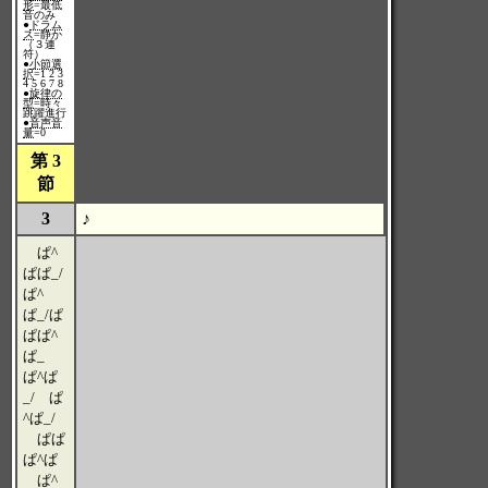
形
=最低
音のみ
●
ドラム
ス
=静か
（３連
符）
●
小節選
択
=1 2 3
4 5 6 7 8
●
旋律の
型
=時々
跳躍進行
●
音声音
量
=0
第 3
節
3
♪
ぱ^
ぱぱ_/
ぱ^
ぱ_/ぱ
ぱぱ^
ぱ_
ぱ^ぱ
_/ ぱ
^ぱ_/
ぱぱ
ぱ^ぱ
ぱ^