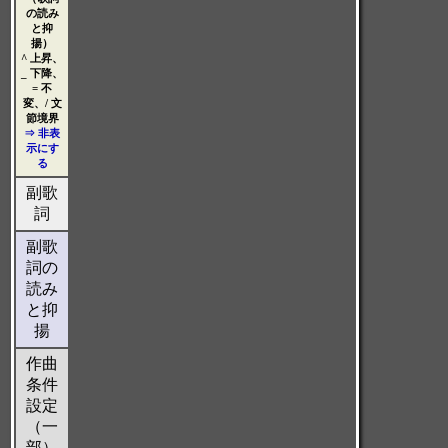
の読み
と抑
揚）
^ 上昇、
_ 下降、
= 不
変、/ 文
節境界
⇒ 非表
示にす
る
副歌
詞
副歌
詞の
読み
と抑
揚
作曲
条件
設定
（一
部）