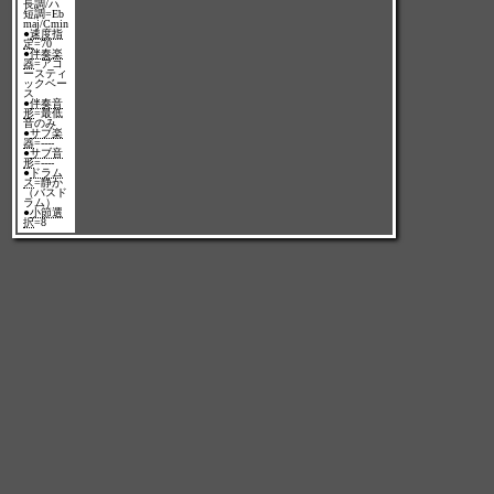
長調/ハ
短調=Eb
maj/Cmin
●
速度指
定
=70
●
伴奏楽
器
=アコ
ースティ
ックベー
ス
●
伴奏音
形
=最低
音のみ
●
サブ楽
器
=----
●
サブ音
形
=----
●
ドラム
ス
=静か
（バスド
ラム）
●
小節選
択
=8