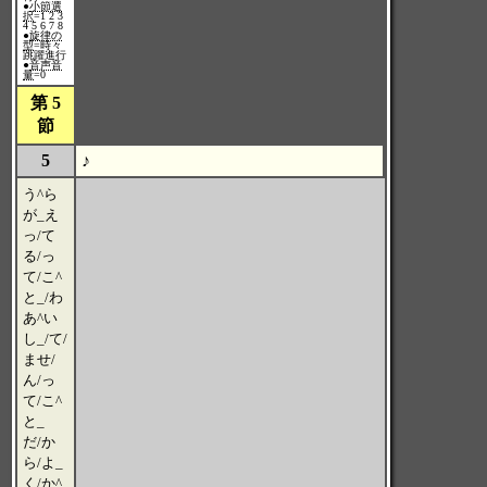
●
小節選
択
=1 2 3
4 5 6 7 8
●
旋律の
型
=時々
跳躍進行
●
音声音
量
=0
第 5
節
5
♪
う^ら
が_え
っ/て
る/っ
て/こ^
と_/わ
あ^い
し_/て/
ませ/
ん/っ
て/こ^
と_
だ/か
ら/よ_
く/か^