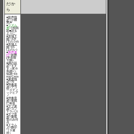
だ/か
ら
●
歌声指
定
=小柄
男声
●
リズム
形
=1拍弱
起■語る
ように
●
音域下
限
=A3#
(下のラ♯)
●
音域上
限
=D5
(上のレ)
●
和声進
行
=妖艶
(半音階
下降)
●
調の設
定
=♭♭
♭ =変ホ
長調/ハ
短調=Eb
maj/Cmin
●
速度指
定
=70
●
伴奏楽
器
=アコ
ースティ
ックピア
ノ
●
伴奏音
形
=単純
に和音
●
サブ楽
器
=コン
トラバス
●
サブ音
形
=最低
音のみ付
点
●
ドラム
ス
=静か
（３連
符）