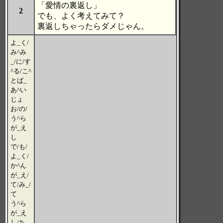
「愛情の裏返し」
2
でも、よく考えてみて？
裏返しちゃったらダメじゃん。
よ_く/
み^み
_/に/す
^る/こ^
とば_
あ^い
じょ
お/の/
う^ら
が_え
し
で/も/
よ_く/
か^ん
が_え/
て/み_/
て
う^ら
が_え
し/ち