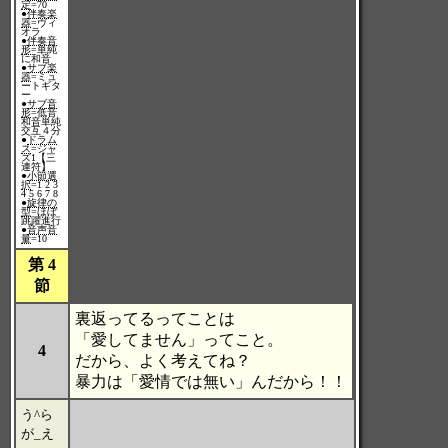
定
=70
●
伴奏楽
器
=ヴィ
オラ
●
伴奏音
形
=単純
に和音
●
サブ楽
器
=ミュ
ートギタ
ー
●
サブ音
形
=低音
和音単純
交互４分
●
ドラム
ス
=ジャ
ズ1【三
連符】
●
小節選
択
=1 2 3
4 5 6 7 8
●
旋律の
型
=ほぼ
跳躍進行
●
音声音
量
=10
第 4
節
裏返ってるってことは
「愛してません」ってこと。
4
だから、よく考えてね？
暴力は「愛情では無い」んだから！！
う^ら
が_え