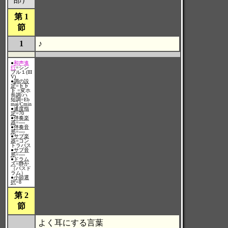
第 1
節
1
♪
●
和声進
行
=シン
プル１(III
V)
●
調の設
定
=♭♭
♭ =変ホ
長調/ハ
短調=Eb
maj/Cmin
●
速度指
定
=70
●
伴奏楽
器
=----
●
伴奏音
形
=----
●
サブ楽
器
=コン
トラバス
●
サブ音
形
=----
●
ドラム
ス
=静か
（バスド
ラム）
●
小節選
択
=8
第 2
節
よく耳にする言葉