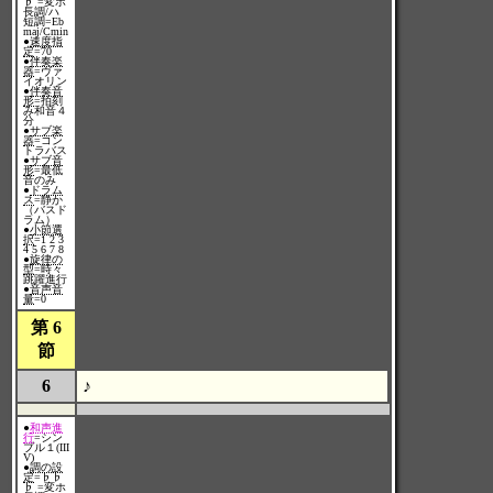
♭ =変ホ
長調/ハ
短調=Eb
maj/Cmin
●
速度指
定
=70
●
伴奏楽
器
=ヴァ
イオリン
●
伴奏音
形
=拍刻
み和音４
分
●
サブ楽
器
=コン
トラバス
●
サブ音
形
=最低
音のみ
●
ドラム
ス
=静か
（バスド
ラム）
●
小節選
択
=1 2 3
4 5 6 7 8
●
旋律の
型
=時々
跳躍進行
●
音声音
量
=0
第 6
節
6
♪
●
和声進
行
=シン
プル１(III
V)
●
調の設
定
=♭♭
♭ =変ホ